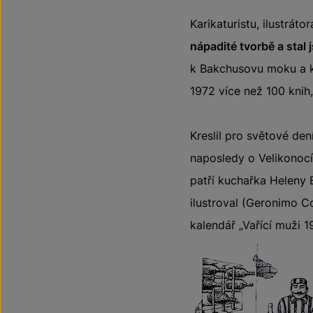
Karikaturistu, ilustráto
nápadité tvorbě a stal 
k Bakchusovu moku a k
1972 více než 100 knih
Kreslil pro světové de
naposledy o Velikonocí
patří kuchařka Heleny 
ilustroval (Geronimo Co
kalendář „Vařící muži 1