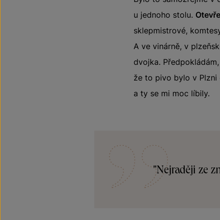
u jednoho stolu.
Otevře
sklepmistrové, komtes
A ve vinárně, v plzeň
dvojka. Předpokládám, 
že to pivo bylo v Plzn
a ty se mi moc líbily.
"Nejraději ze 