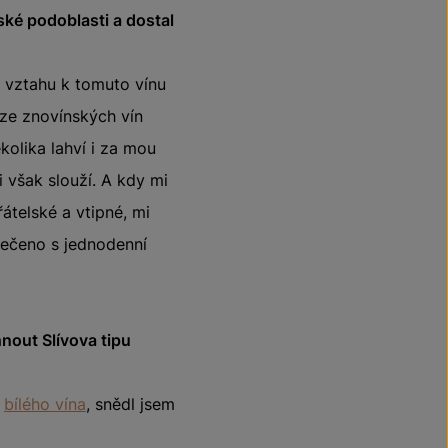
ské podoblasti a dostal
e vztahu k tomuto vínu
i ze znovínských vín
olika lahví i za mou
 však slouží. A kdy mi
řátelské a vtipné, mi
 řečeno s jednodenní
nout Slívova tipu
z
bílého vína
, snědl jsem