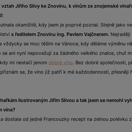
ztah Jiřího Slívy ke Znovínu, k vínům ze znojemské vinař
ď:
utnala okamžitě, kdy jsem je poprvé poznal. Stejně jako v
elství
s ředitelem Znovínu ing. Pavlem Vajčnerem
. Nejraděj
a vždycky se moc těším na Vánoce, kdy děláme výměnu něk
o se ani nyní nepovažuji za žádného velkého znalce, chuť mi
ikdy mi nestačí jenom
dobré víno
. Bez dobré společnosti, p
 přiznám se, že víno již patří k mé každodennosti, přesněji
hařkám ilustrovaným Jiřím Slívou a tak jsem se nemohl vyh
m vína?
 dostala od jedné Francouzky recept na zelnou polévku 