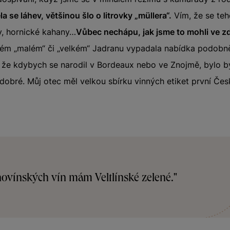
la se láhev, většinou šlo o litrovky „müllera“.
Vím, že se tehd
y, hornické kahany…
Vůbec nechápu, jak jsme to mohli ve zdr
ském „malém“ či „velkém“ Jadranu vypadala nabídka podobn
že kdybych se narodil v Bordeaux nebo ve Znojmě, bylo by
i dobré. Můj otec měl velkou sbírku vinných etiket první Če
znovínských vín mám Veltlínské zelené."