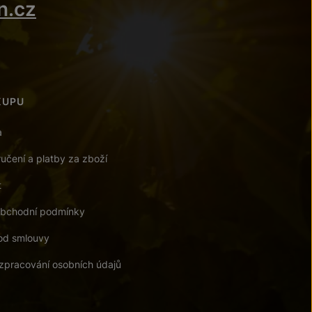
n.cz
KUPU
a
učení a platby za zboží
t
bchodní podmínky
od smlouvy
zpracování osobních údajů