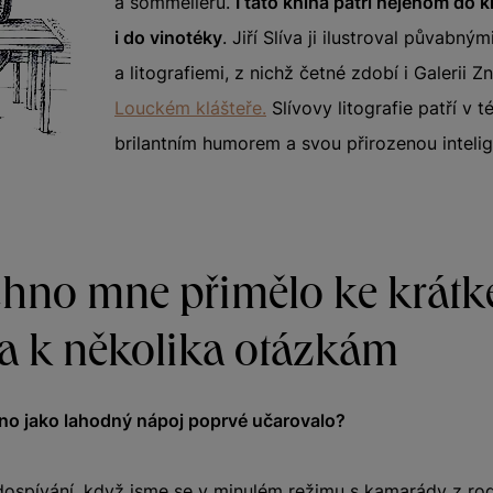
a sommelierů.
I tato kniha patří nejenom do 
i do vinotéky
. Jiří Slíva ji ilustroval půvabný
a litografiemi, z nichž četné zdobí i Galerii
Louckém klášteře.
Slívovy litografie patří v 
brilantním humorem a svou přirozenou inteli
chno mne přimělo ke krát
 a k několika otázkám
íno jako lahodný nápoj poprvé učarovalo?
ospívání, když jsme se v minulém režimu s kamarády z rod