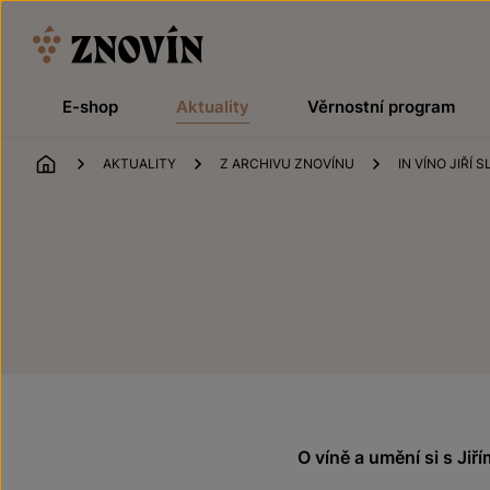
Přeskočit na obsah
E-shop
Aktuality
Věrnostní program
ÚVOD
AKTUALITY
Z ARCHIVU ZNOVÍNU
IN VÍNO JIŘÍ S
O víně a umění si s Jiř