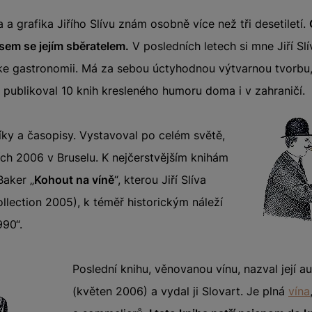
ra a grafika Jiřího Slívu znám osobně více než tři desetiletí.
jsem se jejím sběratelem.
V posledních letech si mne Jiří Slí
e gastronomii. Má za sebou úctyhodnou výtvarnou tvorbu, 
, publikoval 10 knih kresleného humoru doma i v zahraničí.
níky a časopisy. Vystavoval po celém světě,
ch 2006 v Bruselu. K nejčerstvějším knihám
Baker „
Kohout na víně
“, kterou Jiří Slíva
llection 2005), k téměř historickým náleží
990“.
Poslední knihu, věnovanou vínu, nazval její au
(květen 2006) a vydal ji Slovart. Je plná
vína