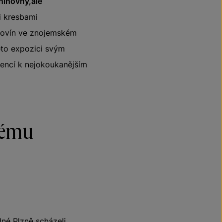
knihovny,ale
mi kresbami
 Znovín ve znojemském
této expozici svým
gencí k nejokoukanějším
kému
né Plzně scházeli