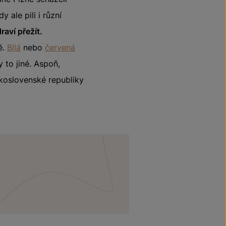
y ale pili i různí
aví přežít.
ě.
Bílá
nebo
červená
 to jiné. Aspoň,
skoslovenské republiky