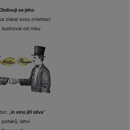
Obdivuji se jeho
va získal svou orientací
ilustroval od roku
tor: „
in vino jiří slíva
“
, pohárů, lahví