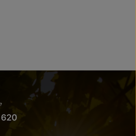
?
 620