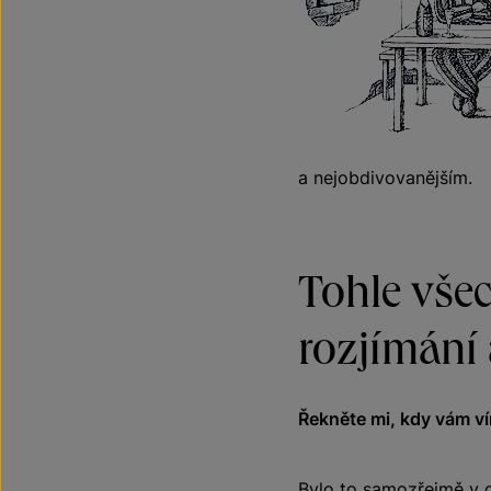
a nejobdivovanějším.
Tohle vše
rozjímání
Řekněte mi, kdy vám v
Bylo to samozřejmě v d