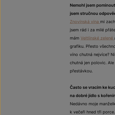
Nemohl jsem pominout v
jsem stručnou odpově
Znovínská vína
mi zach
jsem rád i za milé přát
mám
Veltlínské zelené
grafiku. Přesto všechn
víno chutná nejvíce? N
chutná jen polovic. Ale
přestávkou.
Často se vracím ke kuc
na dobré jídlo s koření
Nedávno moje manželka
k večeři hned tři porce.