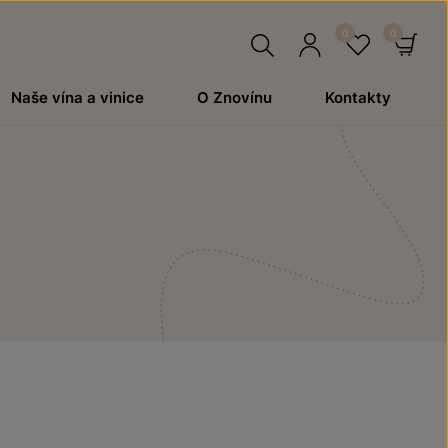
Hledat
Přihlásit
Oblíben
Ko
Naše vína a vinice
O Znovínu
Kontakty
se