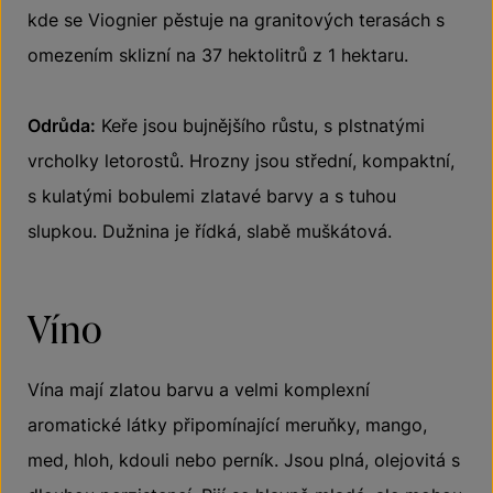
kde se Viognier pěstuje na granitových terasách s
omezením sklizní na 37 hektolitrů z 1 hektaru.
Odrůda:
Keře jsou bujnějšího růstu, s plstnatými
vrcholky letorostů. Hrozny jsou střední, kompaktní,
s kulatými bobulemi zlatavé barvy a s tuhou
slupkou. Dužnina je řídká, slabě muškátová.
Víno
Vína mají zlatou barvu a velmi komplexní
aromatické látky připomínající meruňky, mango,
med, hloh, kdouli nebo perník. Jsou plná, olejovitá s