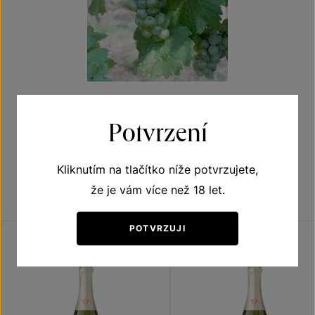
Potvrzení
Objevte vína z odrůdy
Kliknutím na tlačítko níže potvrzujete,
Viognier
že je vám více než 18 let.
POTVRZUJI