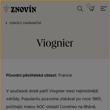
Přeskočit na obsah
Hledat
Košík
ODRŮDY ZAHRANIČNÍ
Viognier
Původní pěstitelská oblast:
Francie
V současné době patří Viognier mezi nejmódnější
odrůdy. Popularitu pozvolna získával po roce 1965,
počínajíc malou AOC oblastí Condrieu na Rhôně,