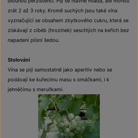
dlouhou perzistencí. Pijí se hlavně mladá, ale mohou
zrát 2 až 3 roky. Kromě suchých jsou také vína
vyznačující se obsahem zbytkového cukru, která se
získávají z cibéb (hrozinek) seschlých na keřích bez
napadení plísní šedou.
Stolování
Vína se pijí samostatně jako aperitiv nebo se
podávají ke kuřecímu masu s omáčkami, i k
jehněčímu s meruňkami.