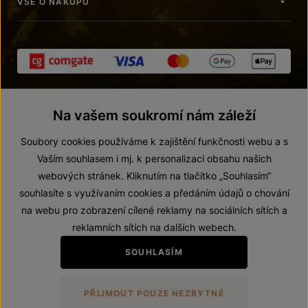
VŠE O NÁKUPU
Na vašem soukromí nám záleží
Soubory cookies používáme k zajištění funkčnosti webu a s
Vaším souhlasem i mj. k personalizaci obsahu našich
webových stránek. Kliknutím na tlačítko „Souhlasím“
© 2026 ZNOVÍN ZNOJMO, a. s.
souhlasíte s využívaním cookies a předáním údajů o chování
Vnitřní oznamovací systém (whistleblowing)
na webu pro zobrazení cílené reklamy na sociálních sítích a
Prohlášení o přístupnosti
reklamních sítích na dalších webech.
Upravit nastavení
SOUHLASÍM
Zákaz prodeje alkoholických nápojů osobám mladším 18 let.
PŘIJMOUT POUZE NEZBYTNÉ
Vytvořil
webProgress