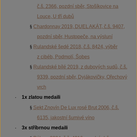
č.š. 2366, pozdní sběr, Stošíkovice na
Louce, U tří dubů
§
Chardonnay 2019, DUEL AKÁT, č.š. 9407,
pozdní sběr, Hustopeče, na výsluní
§
Rulandské šedé 2018, č.š. 8424, výběr
z cibéb, Podmolí, Šobes
§
Rulandské bílé 2019, z dubových sudů, č.š.
9339, pozdní sběr, Dyjákovičky, Ořechový
vrch
1x zlatou medaili
·
§
Sekt Znovín De Lux rosé Brut 2006, č.š.
6135, jakostní šumivé víno
3x stříbrnou medaili
·