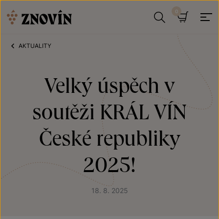
Přeskočit na obsah
Hledat
Košík
AKTUALITY
Velký úspěch v
soutěži KRÁL VÍN
České republiky
2025!
18. 8. 2025