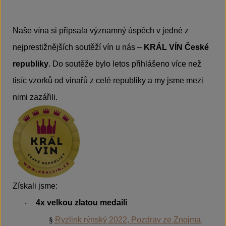
Naše vína si připsala významný úspěch v jedné z
nejprestižnějších soutěží vín u nás –
KRÁL VÍN České
republiky
. Do soutěže bylo letos přihlášeno více než
tisíc vzorků od vinařů z celé republiky a my jsme mezi
nimi zazářili.
Získali jsme:
4x velkou zlatou medaili
·
§
Ryzlink rýnský 2022, Pozdrav ze Znojma,