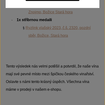
§
Ryzlink rýnský 2024, č.š. 2498, VOC
Znojmo, Božice Stará hora
1x stříbrnou medaili
·
§
Ryzlink vlašský 2023, č.š. 2320, pozdní
sběr, Božice, Stará hora
Tento výsledek nás velmi potěšil a potvrdil, že naše vína
mají své pevné místo mezi špičkou českého vinařství.
Oslavte s námi tento krásný úspěch. Všechna vína
máme v prodeji v našem e-shopu.