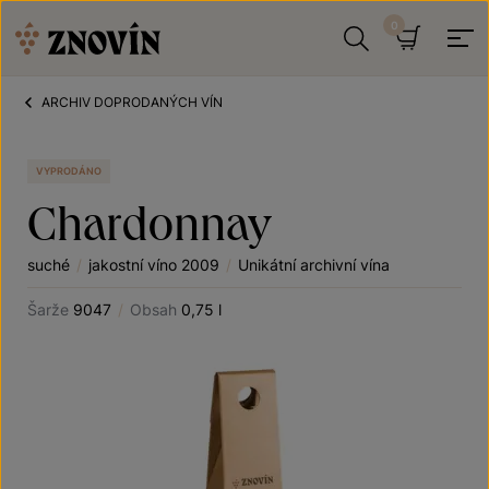
Přeskočit na obsah
Hledat
Košík
ARCHIV DOPRODANÝCH VÍN
VYPRODÁNO
Chardonnay
suché
/
jakostní víno 2009
/
Unikátní archivní vína
Šarže
9047
/
Obsah
0,75 l