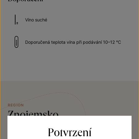
Víno suché
Doporučená teplota vína při podávání 10–12 °C
REGION
Znojemsko
Potvrzení
Kraj, kam pravděpodobně první révu vysadili staří