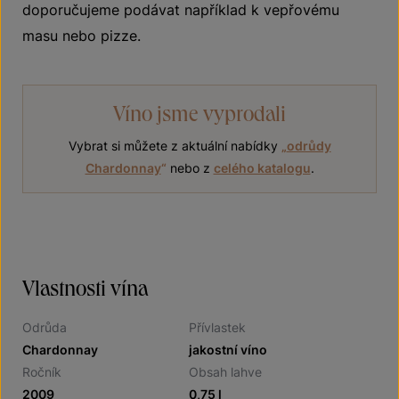
doporučujeme podávat například k vepřovému
masu nebo pizze.
Víno jsme vyprodali
Vybrat si můžete z aktuální nabídky
„
odrůdy
Chardonnay
“
nebo z
celého katalogu
.
Vlastnosti vína
Odrůda
Přívlastek
Chardonnay
jakostní víno
Ročník
Obsah lahve
2009
0,75 l