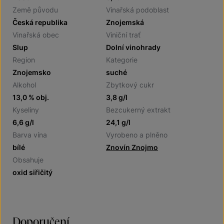
Země původu
Vinařská podoblast
Česká republika
Znojemská
Vinařská obec
Viniční trať
Slup
Dolní vinohrady
Region
Kategorie
Znojemsko
suché
Alkohol
Zbytkový cukr
13,0 % obj.
3,8 g/l
Kyseliny
Bezcukerný extrakt
6,6 g/l
24,1 g/l
Barva vína
Vyrobeno a plněno
bílé
Znovín Znojmo
Obsahuje
oxid siřičitý
Doporučení