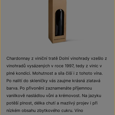
Chardonnay z viniční tratě Dolní vinohrady vzešlo z
vinohradů vysázených v roce 1997, tedy z vinic v
plné kondici. Mohutnost a síla čiší i z tohoto vína.
Po nalití do skleničky vás zaujme krásná zlatavá
barva. Po přivonění zaznamenáte příjemnou
vanilkově nasládlou vůni a krémovost. Na jazyku
potěší plnost, délka chutí a mazlivý projev i při
nízkém obsahu zbytkového cukru. Víno