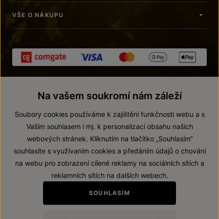
VŠE O NÁKUPU
Na vašem soukromí nám záleží
Soubory cookies používáme k zajištění funkčnosti webu a s
Vaším souhlasem i mj. k personalizaci obsahu našich
webových stránek. Kliknutím na tlačítko „Souhlasím“
© 2026 ZNOVÍN ZNOJMO, a. s.
souhlasíte s využívaním cookies a předáním údajů o chování
Vnitřní oznamovací systém (whistleblowing)
na webu pro zobrazení cílené reklamy na sociálních sítích a
Prohlášení o přístupnosti
reklamních sítích na dalších webech.
Upravit nastavení
SOUHLASÍM
Zákaz prodeje alkoholických nápojů osobám mladším 18 let.