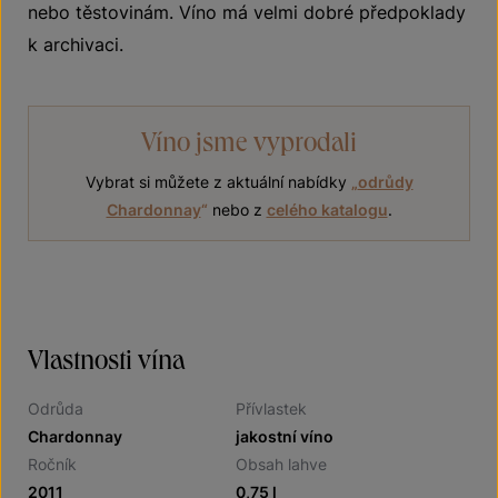
nebo těstovinám. Víno má velmi dobré předpoklady
k archivaci.
Víno jsme vyprodali
Vybrat si můžete z aktuální nabídky
„
odrůdy
Chardonnay
“
nebo z
celého katalogu
.
Vlastnosti vína
Odrůda
Přívlastek
Chardonnay
jakostní víno
Ročník
Obsah lahve
2011
0,75 l