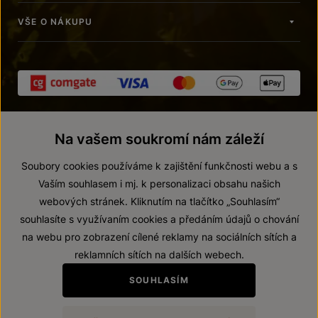
VŠE O NÁKUPU
Na vašem soukromí nám záleží
Soubory cookies používáme k zajištění funkčnosti webu a s
Vaším souhlasem i mj. k personalizaci obsahu našich
webových stránek. Kliknutím na tlačítko „Souhlasím“
© 2026 ZNOVÍN ZNOJMO, a. s.
souhlasíte s využívaním cookies a předáním údajů o chování
Vnitřní oznamovací systém (whistleblowing)
na webu pro zobrazení cílené reklamy na sociálních sítích a
Prohlášení o přístupnosti
reklamních sítích na dalších webech.
Upravit nastavení
SOUHLASÍM
Zákaz prodeje alkoholických nápojů osobám mladším 18 let.