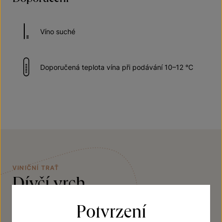
Víno suché
Doporučená teplota vína při podávání 10–12 °C
VINIČNÍ TRAŤ
Dívčí vrch
Potvrzení
V blízkosti rakouských hranic zahlédnete dva