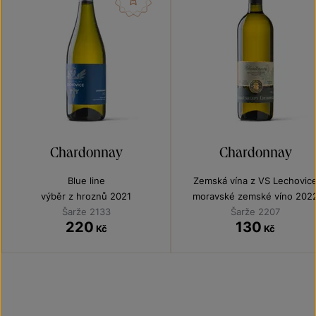
Chardonnay
Chardonnay
Blue line
Zemská vína z VS Lechovic
výběr z hroznů 2021
moravské zemské víno 202
Šarže 2133
Šarže 2207
220
130
Kč
Kč