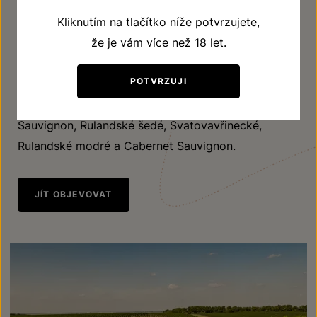
kopečky s prohlubní příznačně nazvané Dívčí vrch,
Kliknutím na tlačítko níže potvrzujete,
které se pyšní rozsáhnou, nádherně obdělávanou a
že je vám více než 18 let.
příkladnou vinicí v plné síle. Vinice má křivky
ženského těla. Dává skvělá vína. Patří do katastru
POTVRZUJI
dvou viničních obcí Slup a Strachotice. Pěstujeme
zde Ryzlink rýnský, Chardonnay, Tramín červený,
Sauvignon, Rulandské šedé, Svatovavřinecké,
Rulandské modré a Cabernet Sauvignon.
JÍT OBJEVOVAT