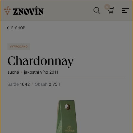
Přeskočit na obsah
Hledat
Košík
E-SHOP
VYPRODÁNO
Chardonnay
suché
/
jakostní víno 2011
Šarže
1042
/
Obsah
0,75 l