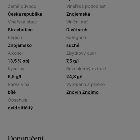
Země původu
Vinařská podoblast
Česká republika
Znojemská
Vinařská obec
Viniční trať
Strachotice
Dívčí vrch
Region
Kategorie
Znojemsko
suché
Alkohol
Zbytkový cukr
13,5 % obj.
7,5 g/l
Kyseliny
Bezcukerný extrakt
6,5 g/l
24,8 g/l
Barva vína
Vyrobeno a plněno
bílé
Znovín Znojmo
Obsahuje
oxid siřičitý
Doporučení