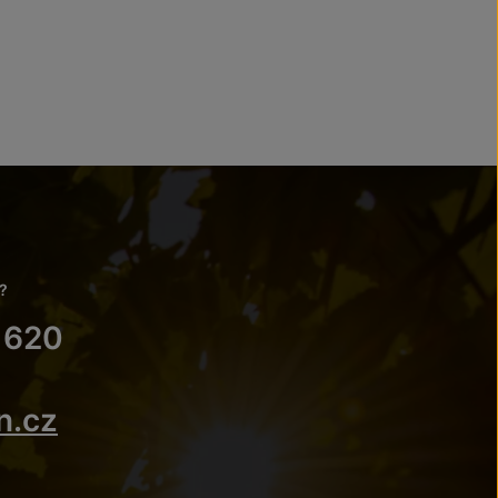
?
 620
n.cz