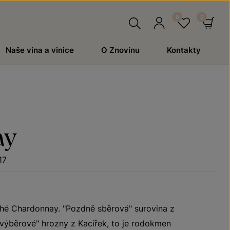
Hledat
Přihlásit
Oblíben
Ko
Naše vína a vinice
O Znovínu
Kontakty
se
ay
17
ché Chardonnay. "Pozdně sběrová" surovina z
"výběrové" hrozny z Kacířek, to je rodokmen