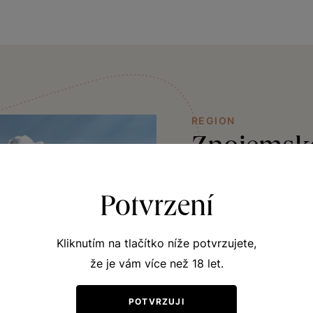
REGION
Znojemsk
Kraj, kam pravděpodobn
Potvrzení
dodával skvostná vína n
nechce každý den zapa
Kliknutím na tlačítko níže potvrzujete,
u nás, tvořené spraše
že je vám více než 18 let.
odrůdám – Ryzlinku rý
Sauvignonu,Tramínu če
POTVRZUJI