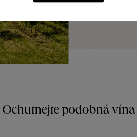
JÍT OBJEVOVAT
Ochutnejte podobná vína