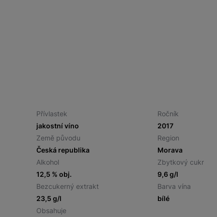
Přívlastek
Ročník
jakostní víno
2017
Země původu
Region
Česká republika
Morava
Alkohol
Zbytkový cukr
12,5 % obj.
9,6 g/l
Bezcukerný extrakt
Barva vína
23,5 g/l
bílé
Obsahuje