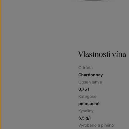
Vlastnosti vína
Odrůda
Chardonnay
Obsah lahve
0,75 l
Kategorie
polosuché
Kyseliny
6,5 g/l
Vyrobeno a plněno