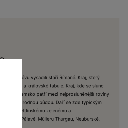
o
ě první révu vysadili staří Římané. Kraj, který
a knížecí a královské tabule. Kraj, kde se slunci
dat. Znojemsko patří mezi nejprosluněnější roviny
mi a velmi úrodnou půdou. Daří se zde typickým
nskému, Veltlínskému zelenému a
rvenému, Pálavě, Mülleru Thurgau, Neuburské.