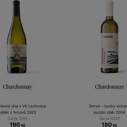
Chardonnay
Chardonnay
stková vína z VS Lechovice
Terroir - toulky vinice
výběr z hroznů 2023
pozdní sběr 2024
Šarže 2315
Šarže 4332
190
180
Kč
Kč