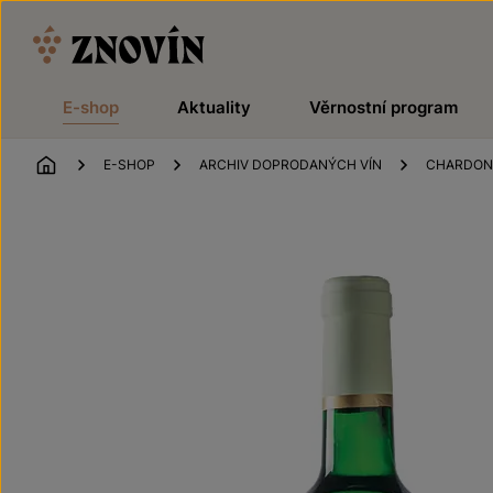
Přeskočit na obsah
E-shop
Aktuality
Věrnostní program
ÚVOD
E-SHOP
ARCHIV DOPRODANÝCH VÍN
CHARDON