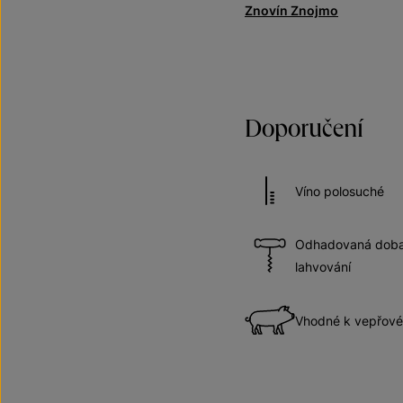
Znovín Znojmo
Doporučení
Víno polosuché
Odhadovaná doba 
lahvování
Vhodné k vepřov