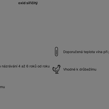
oxid siřičitý
Doporučená teplota vína při
názrávání 4 až 6 roků od roku
Vhodné k drůbežímu
ému