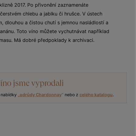
klizně 2017. Po přivonění zaznamenáte
čerstvém chlebu a jablku či hrušce. V ústech
 dlouhou a čistou chutí s jemnou nasládlostí a
 banánu. Toto víno můžete vychutnávat například
asu. Má dobré předpoklady k archivaci.
íno jsme vyprodali
í nabídky
„
odrůdy Chardonnay
“
nebo z
celého katalogu
.