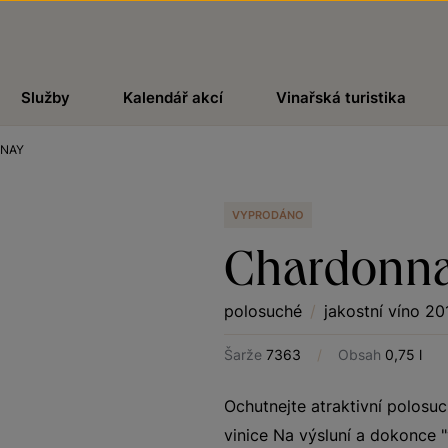
Služby
Kalendář akcí
Vinařská turistika
NAY
VYPRODÁNO
Chardonn
polosuché
/
jakostní víno 20
Šarže
7363
/
Obsah
0,75 l
Ochutnejte atraktivní polosu
vinice Na výsluní a dokonce 