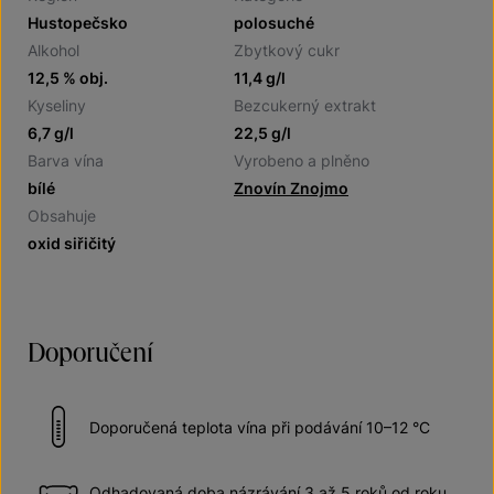
Hustopečsko
polosuché
Alkohol
Zbytkový cukr
12,5 % obj.
11,4 g/l
Kyseliny
Bezcukerný extrakt
6,7 g/l
22,5 g/l
Barva vína
Vyrobeno a plněno
bílé
Znovín Znojmo
Obsahuje
oxid siřičitý
Doporučení
Doporučená teplota vína při podávání 10–12 °C
Odhadovaná doba názrávání 3 až 5 roků od roku