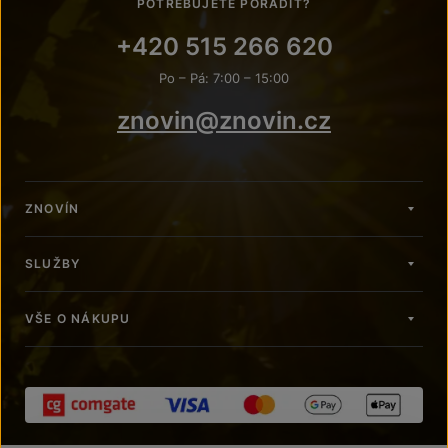
POTŘEBUJETE PORADIT?
+420 515 266 620
Po – Pá: 7:00 – 15:00
znovin@znovin.cz
ZNOVÍN
SLUŽBY
VŠE O NÁKUPU