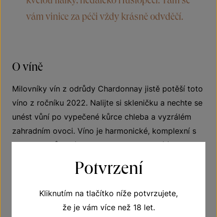
vám vinice za péči vždy krásně odvděčí.
O víně
Milovníky vín z odrůdy Chardonnay jistě potěší toto
víno z ročníku 2022. Nalijte si skleničku a nechte se
unést vůní po vypečené kůrce chleba a vyzrálém
zahradním ovoci. Víno je harmonické, komplexní s
typicky odrůdovým projevem. V chuti ucítíte ryngle,
broskve, jemnou medovost, chlebovinku a v závěru
Potvrzení
lehký dotek vanilky. Příjemný zbytkový cukr je
dokonale vyvážen svěží kyselinkou. Vychutnejte si
Kliknutím na tlačítko níže potvrzujete,
toto Chardonnay s krémovými omáčkami,
že je vám více než 18 let.
vepřovým masem nebo s těstovinami. Víno má