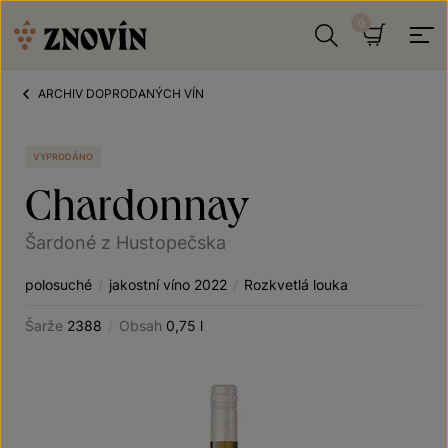
Přeskočit na obsah
Hledat
Košík
ARCHIV DOPRODANÝCH VÍN
VYPRODÁNO
Chardonnay
Šardoné z Hustopečska
polosuché
/
jakostní víno 2022
/
Rozkvetlá louka
Šarže
2388
/
Obsah
0,75 l