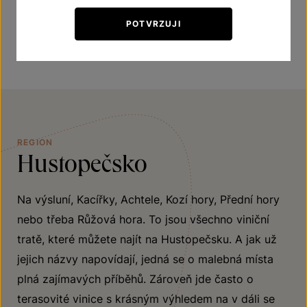
dobré předpoklady k archivaci.
POTVRZUJI
REGION
Hustopečsko
Na výsluní, Kacířky, Achtele, Kozí hory, Přední hory
nebo třeba Růžová hora. To jsou všechno viniční
tratě, které můžete najít na Hustopečsku. A jak už
jejich názvy napovídají, jedná se o malebná místa
plná zajímavých příběhů. Zároveň jde často o
terasovité vinice s krásným výhledem na v dáli se