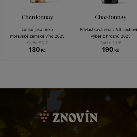
Chardonnay
Chardonnay
Lehké jako pírko
Přívlastková vína z VS Lechov
moravské zemské víno 2025
výběr z hroznů 2023
Šarže 5317
Šarže 2315
130
190
Kč
Kč