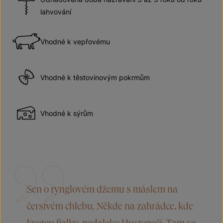
lahvování
Vhodné k vepřovému
Vhodné k těstovinovým pokrmům
Vhodné k sýrům
Sen o rynglovém džemu s máslem na
čerstvém chlebu. Někde na zahrádce, kde
kvetou fialky, nedaleko Hustopečí. Tam se