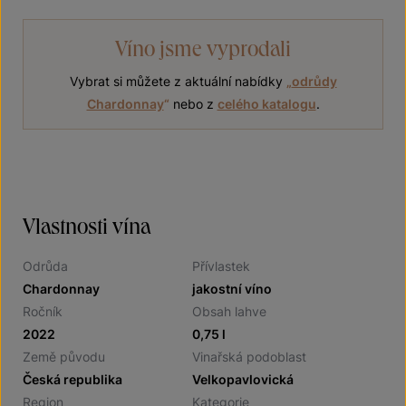
Víno jsme vyprodali
Vybrat si můžete z aktuální nabídky
„
odrůdy
Chardonnay
“
nebo z
celého katalogu
.
Vlastnosti vína
Odrůda
Přívlastek
Chardonnay
jakostní víno
Ročník
Obsah lahve
2022
0,75 l
Země původu
Vinařská podoblast
Česká republika
Velkopavlovická
Region
Kategorie