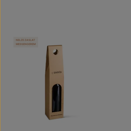
NELZE ZASLAT
MESSENGEREM