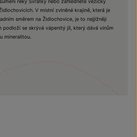
šumění řeky Svratky nebo zahlédnete věžičky
dlochovicích. V místní zvlněné krajině, která je
dním směrem na Židlochovice, je to nejjižněji
m podloží se skrývá vápenitý jíl, který dává vínům
u mineralitou.