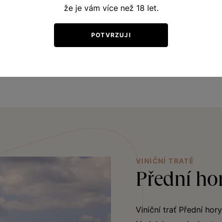
že je vám více než 18 let.
POTVRZUJI
VINIČNÍ TRATĚ
Přední ho
Viniční trať Přední ho