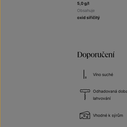
5,0 g/l
Obsahuje
oxid siřičitý
Doporučení
Víno suché
Odhadovaná doba 
lahvování
Vhodné k sýrům