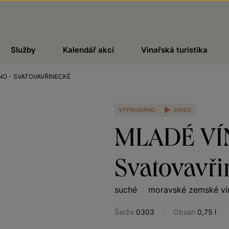
Služby
Kalendář akcí
Vinařská turistika
NO - SVATOVAVŘINECKÉ
VYPRODÁNO
VIDEO
MLADÉ VÍ
Svatovavři
suché
/
moravské zemské ví
Šarže
0303
/
Obsah
0,75 l