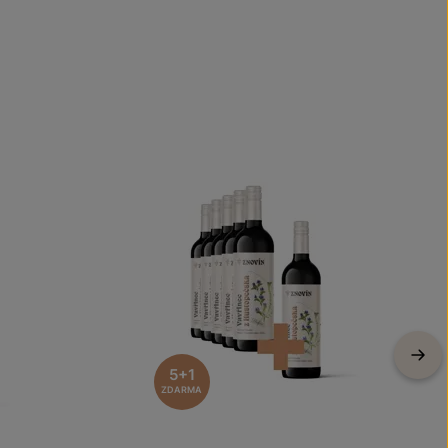
5+1
ZDARMA