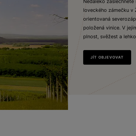
Nedaleko zaslechnete 
loveckého zámečku v Ži
orientovaná severozápa
položená vinice. V její
plnost, svěžest a lehko
JÍT OBJEVOVAT