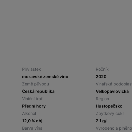
Přívlastek
Ročník
moravské zemské víno
2020
Země původu
Vinařská podoblas
Česká republika
Velkopavlovická
Viniční trať
Region
Přední hory
Hustopečsko
Alkohol
Zbytkový cukr
12,0 % obj.
2,1 g/l
Barva vína
Vyrobeno a plněn