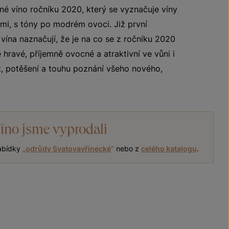
né víno ročníku 2020, který se vyznačuje víny
mi, s tóny po modrém ovoci. Již první
ína naznačují, že je na co se z ročníku 2020
 hravé, příjemně ovocné a atraktivní ve vůni i
t, potěšení a touhu poznání všeho nového,
íno jsme vyprodali
nabídky
„
odrůdy Svatovavřinecké
“
nebo z
celého katalogu
.