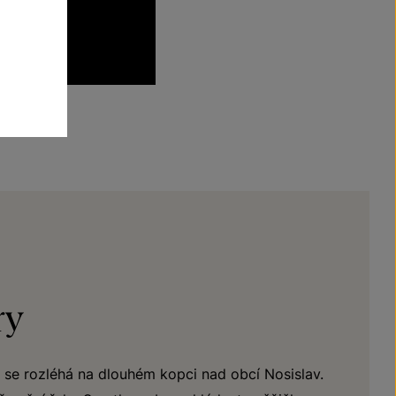
ry
ry se rozléhá na dlouhém kopci nad obcí Nosislav.