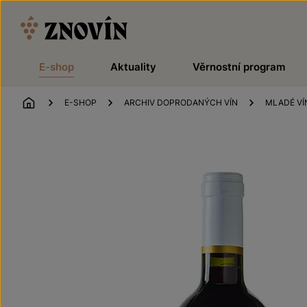
Přeskočit na obsah
E-shop
Aktuality
Věrnostní program
ÚVOD
E-SHOP
ARCHIV DOPRODANÝCH VÍN
MLADÉ VÍ