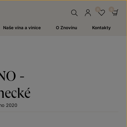
Hledat
Přihlásit
Oblíben
Ko
Naše vína a vinice
O Znovínu
Kontakty
se
NO -
necké
no 2020