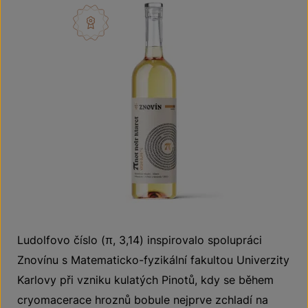
Ludolfovo číslo (π, 3,14) inspirovalo spolupráci
Znovínu s Matematicko-fyzikální fakultou Univerzity
Karlovy při vzniku kulatých Pinotů, kdy se během
cryomacerace hroznů bobule nejprve zchladí na