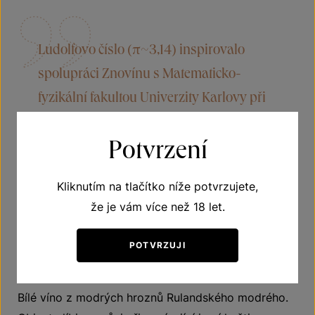
Ludolfovo číslo (π~3,14) inspirovalo
spolupráci Znovínu s Matematicko-
fyzikální fakultou Univerzity Karlovy při
vzniku kulatých Pinotů, kdy se během
Potvrzení
cryomacerace hroznů bobule nejprve
zchladí na teplotu 3,14 °C a teprve
Kliknutím na tlačítko níže potvrzujete,
následně lisují a kvasí.
že je vám více než 18 let.
POTVRZUJI
O víně
Bílé víno z modrých hroznů Rulandského modrého.