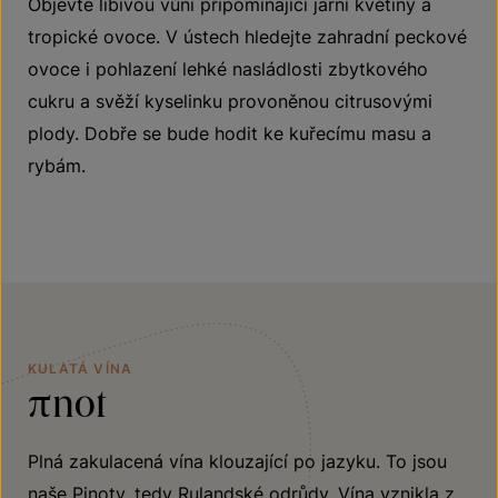
Objevte líbivou vůni připomínající jarní květiny a
tropické ovoce. V ústech hledejte zahradní peckové
ovoce i pohlazení lehké nasládlosti zbytkového
cukru a svěží kyselinku provoněnou citrusovými
plody. Dobře se bude hodit ke kuřecímu masu a
rybám.
KULATÁ VÍNA
πnot
Plná zakulacená vína klouzající po jazyku. To jsou
naše Pinoty, tedy Rulandské odrůdy. Vína vznikla z