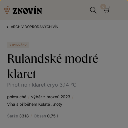
Přeskočit na obsah
Hledat
Košík
ARCHIV DOPRODANÝCH VÍN
VYPRODÁNO
Rulandské modré
klaret
Pinot noir klaret cryo 3,14 °C
polosuché
/
výběr z hroznů 2023
/
Vína s příběhem Kulaté πnoty
Šarže
3318
/
Obsah
0,75 l