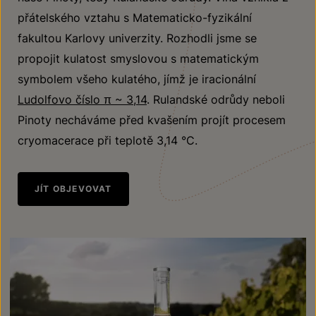
přátelského vztahu s Matematicko-fyzikální
fakultou Karlovy univerzity. Rozhodli jsme se
propojit kulatost smyslovou s matematickým
symbolem všeho kulatého, jímž je iracionální
Ludolfovo číslo π ~ 3,14
. Rulandské odrůdy neboli
Pinoty necháváme před kvašením projít procesem
cryomacerace při teplotě 3,14 °C.
JÍT OBJEVOVAT