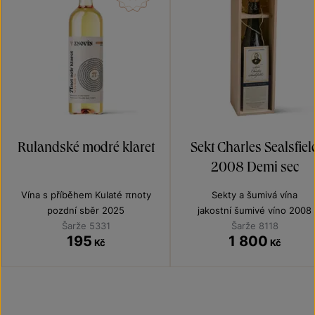
Rulandské modré klaret
Sekt Charles Sealsfiel
2008 Demi sec
Vína s příběhem Kulaté πnoty
Sekty a šumivá vína
pozdní sběr 2025
jakostní šumivé víno 2008
Šarže 5331
Šarže 8118
195
1 800
Kč
Kč