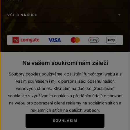
VŠE O NÁKUPU
Na vašem soukromí nám záleží
Soubory cookies používáme k zajištění funkčnosti webu a s
Vaším souhlasem i mj. k personalizaci obsahu našich
webových stránek. Kliknutím na tlačítko „Souhlasím“
© 2026 ZNOVÍN ZNOJMO, a. s.
souhlasíte s využívaním cookies a předáním údajů o chování
Vnitřní oznamovací systém (whistleblowing)
na webu pro zobrazení cílené reklamy na sociálních sítích a
Prohlášení o přístupnosti
reklamních sítích na dalších webech.
Upravit nastavení
SOUHLASÍM
Zákaz prodeje alkoholických nápojů osobám mladším 18 let.