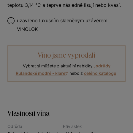
teplotu 3,14 °C a teprve následně lisují nebo kvasí.
uzavřeno luxusním skleněným uzávěrem
VINOLOK
Víno jsme vyprodali
Vybrat si můžete z aktuální nabídky
„
odrůdy
Rulandské modré - klaret
“
nebo z
celého katalogu
.
Vlastnosti vína
Odrůda
Přívlastek