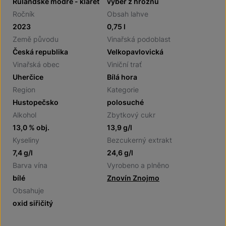
Rulandské modré - klaret
výběr z hroznů
Ročník
Obsah lahve
2023
0,75 l
Země původu
Vinařská podoblast
Česká republika
Velkopavlovická
Vinařská obec
Viniční trať
Uherčice
Bílá hora
Region
Kategorie
Hustopečsko
polosuché
Alkohol
Zbytkový cukr
13,0 % obj.
13,9 g/l
Kyseliny
Bezcukerný extrakt
7,4 g/l
24,6 g/l
Barva vína
Vyrobeno a plněno
bílé
Znovín Znojmo
Obsahuje
oxid siřičitý