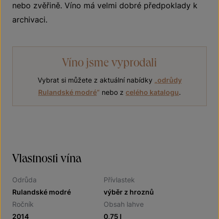
nebo zvěřině. Víno má velmi dobré předpoklady k
archivaci.
Víno jsme vyprodali
Vybrat si můžete z aktuální nabídky
„
odrůdy
Rulandské modré
“
nebo z
celého katalogu
.
Vlastnosti vína
Odrůda
Přívlastek
Rulandské modré
výběr z hroznů
Ročník
Obsah lahve
2014
0,75 l