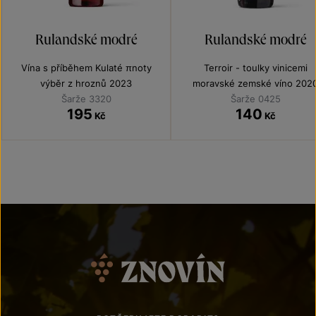
Rulandské modré
Rulandské modré
Vína s příběhem Kulaté πnoty
Terroir - toulky vinicemi
výběr z hroznů 2023
moravské zemské víno 202
Šarže 3320
Šarže 0425
195
140
Kč
Kč