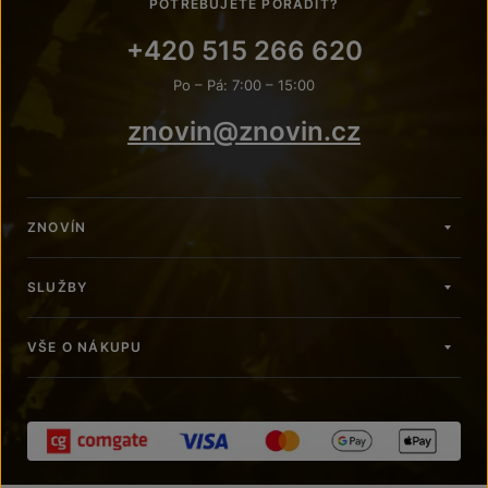
POTŘEBUJETE PORADIT?
+420 515 266 620
Po – Pá: 7:00 – 15:00
znovin@znovin.cz
ZNOVÍN
SLUŽBY
VŠE O NÁKUPU