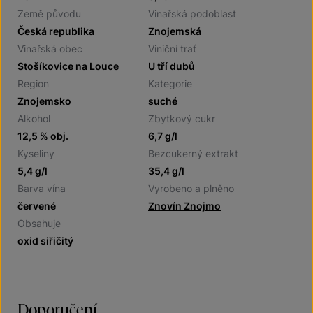
Země původu
Vinařská podoblast
Česká republika
Znojemská
Vinařská obec
Viniční trať
Stošíkovice na Louce
U tří dubů
Region
Kategorie
Znojemsko
suché
Alkohol
Zbytkový cukr
12,5 % obj.
6,7 g/l
Kyseliny
Bezcukerný extrakt
5,4 g/l
35,4 g/l
Barva vína
Vyrobeno a plněno
červené
Znovín Znojmo
Obsahuje
oxid siřičitý
Doporučení