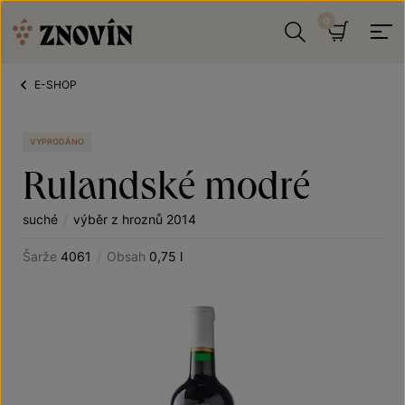
Přeskočit na obsah
Hledat
Košík
E-SHOP
VYPRODÁNO
Rulandské modré
suché
/
výběr z hroznů 2014
Šarže
4061
/
Obsah
0,75 l