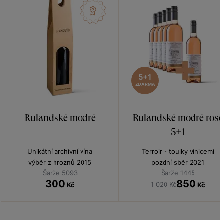
5+1
ZDARMA
Rulandské modré
Rulandské modré ros
5+1
Unikátní archivní vína
Terroir - toulky vinicemi
výběr z hroznů 2015
pozdní sběr 2021
Šarže 5093
Šarže 1445
300
850
1 020 Kč
Kč
Kč