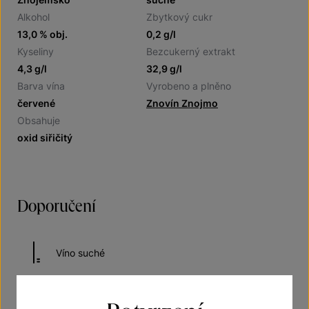
Alkohol
Zbytkový cukr
13,0 % obj.
0,2 g/l
Kyseliny
Bezcukerný extrakt
4,3 g/l
32,9 g/l
Barva vína
Vyrobeno a plněno
červené
Znovín Znojmo
Obsahuje
oxid siřičitý
Doporučení
Víno suché
Doporučená teplota vína při podávání 16–18 °C