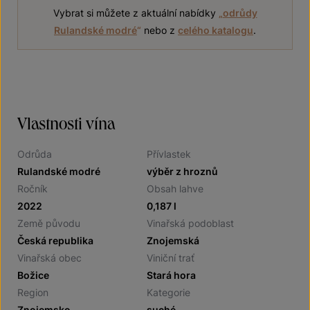
Vybrat si můžete z aktuální nabídky
„
odrůdy
Rulandské modré
“
nebo z
celého katalogu
.
Vlastnosti vína
Odrůda
Přívlastek
Rulandské modré
výběr z hroznů
Ročník
Obsah lahve
2022
0,187 l
Země původu
Vinařská podoblast
Česká republika
Znojemská
Vinařská obec
Viniční trať
Božice
Stará hora
Region
Kategorie
Znojemsko
suché