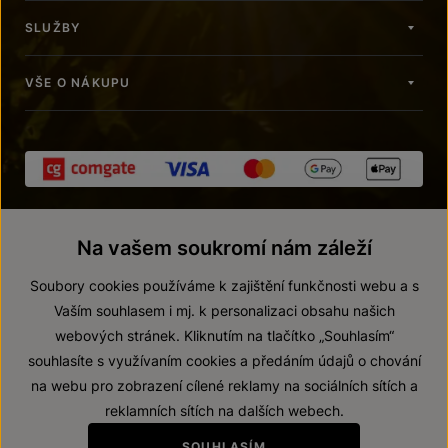
SLUŽBY
VŠE O NÁKUPU
Na vašem soukromí nám záleží
Soubory cookies používáme k zajištění funkčnosti webu a s
Vaším souhlasem i mj. k personalizaci obsahu našich
webových stránek. Kliknutím na tlačítko „Souhlasím“
© 2026 ZNOVÍN ZNOJMO, a. s.
souhlasíte s využívaním cookies a předáním údajů o chování
Vnitřní oznamovací systém (whistleblowing)
na webu pro zobrazení cílené reklamy na sociálních sítích a
Prohlášení o přístupnosti
reklamních sítích na dalších webech.
Upravit nastavení
SOUHLASÍM