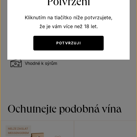
Potvrzení
Kliknutím na tlačítko níže potvrzujete,
Vhodné k hovězímu
že je vám více než 18 let.
Vhodné ke zvěřině
POTVRZUJI
Vhodné k sýrům
Ochutnejte podobná vína
NELZE ZASLAT
MESSENGEREM