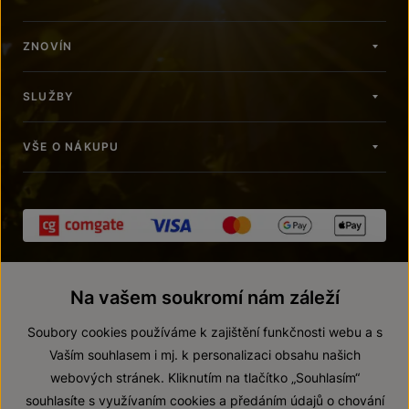
ZNOVÍN
SLUŽBY
VŠE O NÁKUPU
Na vašem soukromí nám záleží
Soubory cookies používáme k zajištění funkčnosti webu a s
Vaším souhlasem i mj. k personalizaci obsahu našich
webových stránek. Kliknutím na tlačítko „Souhlasím“
© 2026 ZNOVÍN ZNOJMO, a. s.
souhlasíte s využívaním cookies a předáním údajů o chování