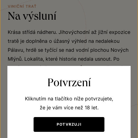
VINIČNÍ TRAŤ
Na výsluní
Krása střídá nádheru. Jihovýchodní až jižní expozice
tratě je doplněna o úžasný výhled na nedalekou
Pálavu, hrdě se tyčící se nad vodní plochou Nových
Mlýnů. Lokalita, které historie nedala usnout. Po
které se proháněli lovci mamutů, aby ve středověku
získala velký význam. A dnes patří mezi centra
Potvrzení
moravského vinařství. Ve skleničkách se s touto
vinicí můžete setkat s odrůdami Ryzlink rýnský,
Kliknutím na tlačítko níže potvrzujete,
Rulandské modré či Chardonnay.
že je vám více než 18 let.
POTVRZUJI
JÍT OBJEVOVAT