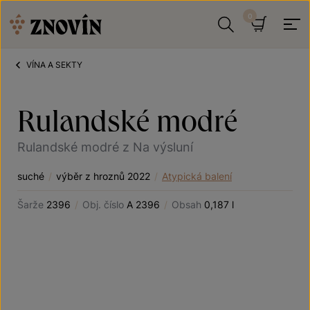
Přeskočit na obsah
Hledat
Košík
VÍNA A SEKTY
Rulandské modré
Rulandské modré z Na výsluní
suché
/
výběr z hroznů 2022
/
Atypická balení
Šarže
2396
/
Obj. číslo
A 2396
/
Obsah
0,187 l