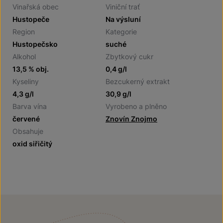
Vinařská obec
Viniční trať
Hustopeče
Na výsluní
Region
Kategorie
Hustopečsko
suché
Alkohol
Zbytkový cukr
13,5 % obj.
0,4 g/l
Kyseliny
Bezcukerný extrakt
4,3 g/l
30,9 g/l
Barva vína
Vyrobeno a plněno
červené
Znovín Znojmo
Obsahuje
oxid siřičitý