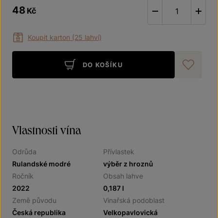
48
Kč
-
Koupit karton (25 lahví)
DO KOŠÍKU
Při
Vlastnosti vína
Odrůda
Přívlastek
Rulandské modré
výběr z hroznů
Ročník
Obsah lahve
2022
0,187 l
Země původu
Vinařská podoblast
Česká republika
Velkopavlovická