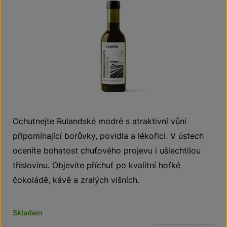
Ochutnejte Rulandské modré s atraktivní vůní
připomínající borůvky, povidla a lékořici. V ústech
oceníte bohatost chuťového projevu i ušlechtilou
tříslovinu. Objevíte příchuť po kvalitní hořké
čokoládě, kávě a zralých višních.
Skladem