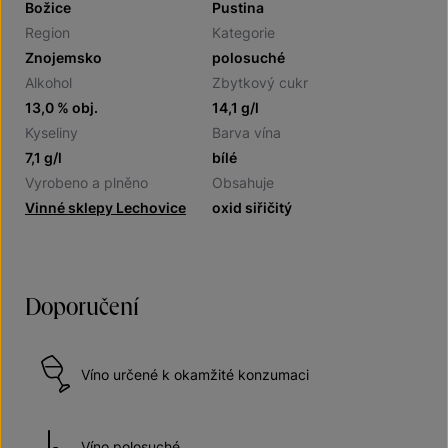
Božice
Pustina
Region
Kategorie
Znojemsko
polosuché
Alkohol
Zbytkový cukr
13,0 % obj.
14,1 g/l
Kyseliny
Barva vína
7,1 g/l
bílé
Vyrobeno a plněno
Obsahuje
Vinné sklepy Lechovice
oxid siřičitý
Doporučení
Víno určené k okamžité konzumaci
Víno polosuché