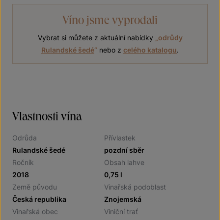
Víno jsme vyprodali
Vybrat si můžete z aktuální nabídky
„
odrůdy
Rulandské šedé
“
nebo z
celého katalogu
.
Vlastnosti vína
Odrůda
Přívlastek
Rulandské šedé
pozdní sběr
Ročník
Obsah lahve
2018
0,75 l
Země původu
Vinařská podoblast
Česká republika
Znojemská
Vinařská obec
Viniční trať