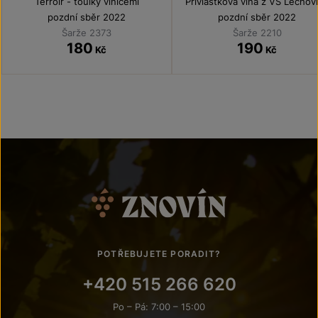
Terroir - toulky vinicemi
Přívlastková vína z VS Lechov
pozdní sběr 2022
pozdní sběr 2022
Šarže 2373
Šarže 2210
180
190
Kč
Kč
POTŘEBUJETE PORADIT?
+420 515 266 620
Po – Pá: 7:00 – 15:00