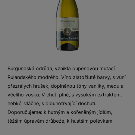
Burgundská odrůda, vzniklá pupenovou mutací
Rulandského modrého. Víno zlatožluté barvy, s vůní
přezrálých hrušek, doplněnou tóny vanilky, medu a
včelího vosku. V chuti plné, s vysokým extraktem,
hebké, vláčné, s dlouhotrvající dochutí.
Doporučujeme: k hutným a kořeněným jídlům,
těžším úpravám drůbeže, k hustším polévkám.