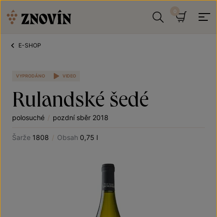
Přeskočit na obsah
Hledat
Košík
E-SHOP
VYPRODÁNO
VIDEO
Rulandské šedé
polosuché
/
pozdní sběr 2018
Šarže
1808
/
Obsah
0,75 l