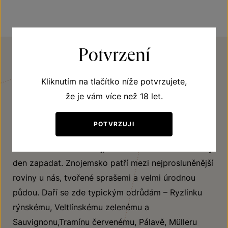
Potvrzení
REGION
Kliknutím na tlačítko níže potvrzujete,
Znojemsko
že je vám více než 18 let.
Kraj, kam pravděpodobně první révu vysadili staří
POTVRZUJI
Římané. Kraj, který dodával skvostná vína na knížecí
a královské tabule. Kraj, kde se slunci nechce každý
den zapadat. Znojemsko patří mezi nejprosluněnější
roviny u nás, tvořené sprašemi a velmi úrodnou
půdou. Daří se zde typickým odrůdám – Ryzlinku
rýnskému, Veltlínskému zelenému a
Sauvignonu,Tramínu červenému, Pálavě, Mülleru