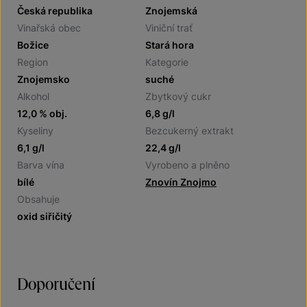
Česká republika
Znojemská
Vinařská obec
Viniční trať
Božice
Stará hora
Region
Kategorie
Znojemsko
suché
Alkohol
Zbytkový cukr
12,0 % obj.
6,8 g/l
Kyseliny
Bezcukerný extrakt
6,1 g/l
22,4 g/l
Barva vína
Vyrobeno a plněno
bílé
Znovín Znojmo
Obsahuje
oxid siřičitý
Doporučení