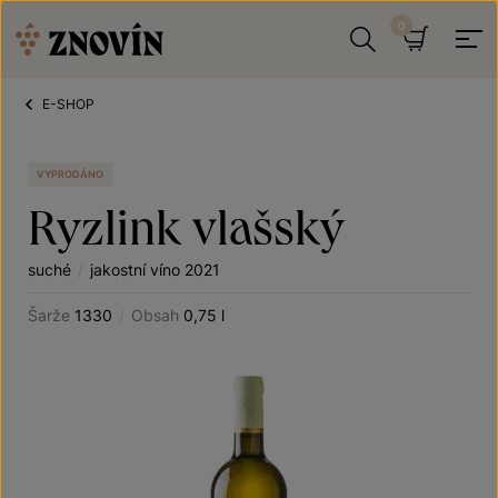
Přeskočit na obsah
Hledat
Košík
E-SHOP
VYPRODÁNO
Ryzlink vlašský
suché
/
jakostní víno 2021
Šarže
1330
/
Obsah
0,75 l