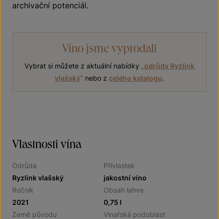
archivační potenciál.
Víno jsme vyprodali
Vybrat si můžete z aktuální nabídky
„
odrůdy Ryzlink
vlašský
“
nebo z
celého katalogu
.
Vlastnosti vína
Odrůda
Přívlastek
Ryzlink vlašský
jakostní víno
Ročník
Obsah lahve
2021
0,75 l
Země původu
Vinařská podoblast