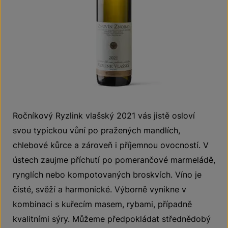
Ročníkový Ryzlink vlašský 2021 vás jistě osloví
svou typickou vůní po pražených mandlích,
chlebové kůrce a zároveň i příjemnou ovocností. V
ústech zaujme příchutí po pomerančové marmeládě,
rynglích nebo kompotovaných broskvích. Víno je
čisté, svěží a harmonické. Výborně vynikne v
kombinaci s kuřecím masem, rybami, případně
kvalitními sýry. Můžeme předpokládat střednědobý