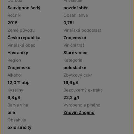
Odrůda
Přívlastek
Sauvignon šedý
pozdní sběr
Ročník
Obsah lahve
2015
0,75 l
Země původu
Vinařská podoblast
Česká republika
Znojemská
Vinařská obec
Viniční trať
Havraníky
Staré vinice
Region
Kategorie
Znojemsko
polosladké
Alkohol
Zbytkový cukr
12,0 % obj.
16,6 g/l
Kyseliny
Bezcukerný extrakt
6,8 g/l
22,2 g/l
Barva vína
Vyrobeno a plněno
bílé
Znovín Znojmo
Obsahuje
oxid siřičitý