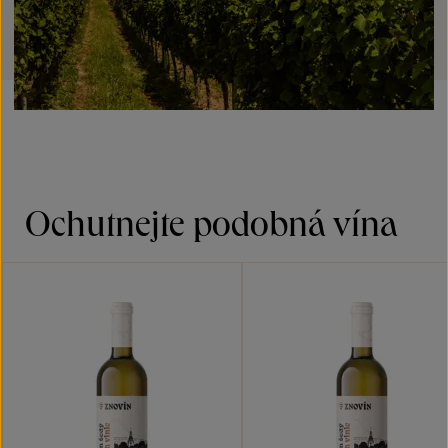
Ochutnejte podobná vína