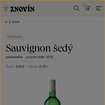
Přeskočit na obsah
Hledat
Košík
E-SHOP
VYPRODÁNO
Sauvignon šedý
polosladké
/
pozdní sběr 2015
Šarže
5053
/
Obsah
0,75 l