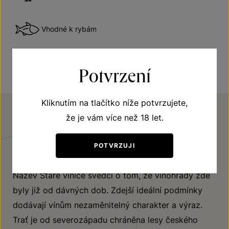
Vhodné k rybám
Potvrzení
Kliknutím na tlačítko níže potvrzujete,
že je vám více než 18 let.
VINIČNÍ TRAŤ
Staré vinice
POTVRZUJI
Název Staré vinice svědčí o tom, že vinohrady zde
byly již od dávných dob. Zdejší ideální podmínky
dodávají vínům nezaměnitelný charakter a výraz.
Trať je od severozápadu chráněna lesy českého