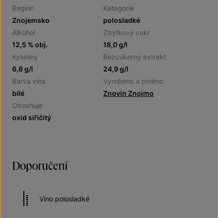
Region
Kategorie
Znojemsko
polosladké
Alkohol
Zbytkový cukr
12,5 % obj.
18,0 g/l
Kyseliny
Bezcukerný extrakt
6,8 g/l
24,9 g/l
Barva vína
Vyrobeno a plněno
bílé
Znovín Znojmo
Obsahuje
oxid siřičitý
Doporučení
Víno polosladké