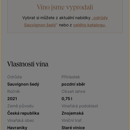
Víno jsme vyprodali
Vybrat si můžete z aktuální nabídky
„
odrůdy
Sauvignon šedý
“
nebo z
celého katalogu
.
Vlastnosti vína
Odrůda
Přívlastek
Sauvignon šedý
pozdní sběr
Ročník
Obsah lahve
2021
0,75 l
Země původu
Vinařská podoblast
Česká republika
Znojemská
Vinařská obec
Viniční trať
Havraníky
Staré vinice