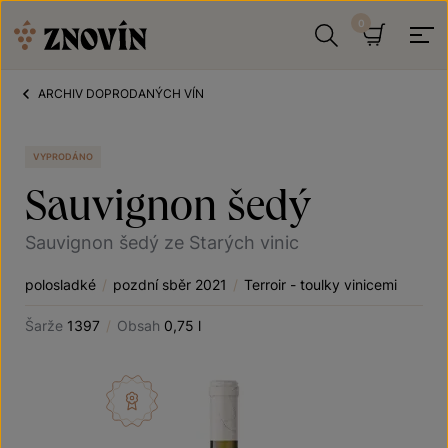
Přeskočit na obsah
Hledat
Košík
ARCHIV DOPRODANÝCH VÍN
VYPRODÁNO
Sauvignon šedý
Sauvignon šedý ze Starých vinic
polosladké
/
pozdní sběr 2021
/
Terroir - toulky vinicemi
Šarže
1397
/
Obsah
0,75 l