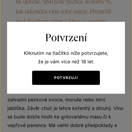
ně upřeně. Spát ještě nechce, to dobře ví,
tak skleničku vína sobě naleje. Přemýšlí
nad dneškem svým a lehce se usměje.
Potvrzení
O víně
Kliknutím na tlačítko níže potvrzujete,
že je vám více než 18 let.
Tramín červený v suché variantě potěší všechny
milovníky této odrůdy, kteří preferují nižší zbytkový
POTVRZUJI
cukr. Ve vůni naleznete marcipán, narcisy, med. Chuť
je plná, svěží, harmonická a připomíná zralé
zahradní peckové ovoce, moruše nebo letní
jablíčka. Závěr chuti je lehce kořenitý a dlouhý. Víno
se bude dobře hodit ke grilovanému masu či k
vepřové panence. Má velmi dobré předpoklady k