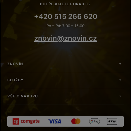
POTŘEBUJETE PORADIT?
+420 515 266 620
Po – Pá: 7:00 – 15:00
znovin@znovin.cz
ZNOVÍN
SLUŽBY
VŠE O NÁKUPU