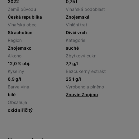
2022
0,75 l
Země původu
Vinařská podoblast
Česká republika
Znojemská
Vinařská obec
Viniční trať
Strachotice
Dívčí vrch
Region
Kategorie
Znojemsko
suché
Alkohol
Zbytkový cukr
12,0 % obj.
7,7 g/l
Kyseliny
Bezcukerný extrakt
6,9 g/l
25,1 g/l
Barva vína
Vyrobeno a plněno
bílé
Znovín Znojmo
Obsahuje
oxid siřičitý