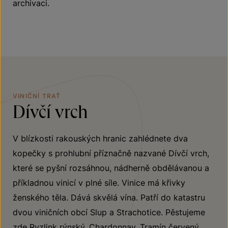
archivaci.
VINIČNÍ TRAŤ
Dívčí vrch
V blízkosti rakouských hranic zahlédnete dva
kopečky s prohlubní příznačně nazvané Dívčí vrch,
které se pyšní rozsáhnou, nádherně obdělávanou a
příkladnou vinicí v plné síle. Vinice má křivky
ženského těla. Dává skvělá vína. Patří do katastru
dvou viničních obcí Slup a Strachotice. Pěstujeme
zde Ryzlink rýnský, Chardonnay, Tramín červený,