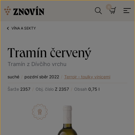
Přeskočit na obsah
Hledat
Košík
VÍNA A SEKTY
Tramín červený
Tramín z Dívčího vrchu
suché
/
pozdní sběr 2022
/
Terroir - toulky vinicemi
Šarže
2357
/
Obj. číslo
Z 2357
/
Obsah
0,75 l