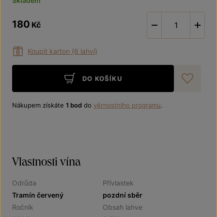
Skladem
180
Kč
-
Koupit karton (6 lahví)
DO KOŠÍKU
Při
Nákupem získáte
1 bod
do
věrnostního programu
.
Vlastnosti vína
Odrůda
Přívlastek
Tramín červený
pozdní sběr
Ročník
Obsah lahve