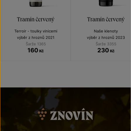
Tramín červený
Tramín červený
Terroir - toulky vinicemi
Naše klenoty
výběr z hroznů 2021
výběr z hroznů 2023
Šarže 1365
Šarže 3355
160
230
Kč
Kč