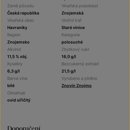
Země původu
Vinařská podoblast
Česká republika
Znojemská
Vinařská obec
Viniční trať
Havraníky
Staré vinice
Region
Kategorie
Znojemsko
polosuché
Alkohol
Zbytkový cukr
11,5 % obj.
16,0 g/l
Kyseliny
Bezcukerný extrakt
6,3 g/l
21,5 g/l
Barva vína
Vyrobeno a plněno
bílé
Znovín Znojmo
Obsahuje
oxid siřičitý
Doporučení