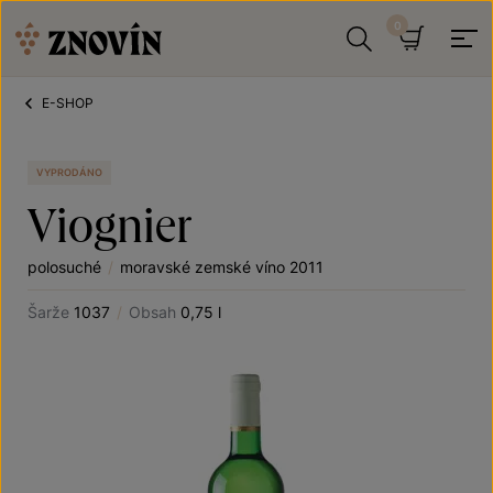
Přeskočit na obsah
Hledat
Košík
E-SHOP
VYPRODÁNO
Viognier
polosuché
/
moravské zemské víno 2011
Šarže
1037
/
Obsah
0,75 l