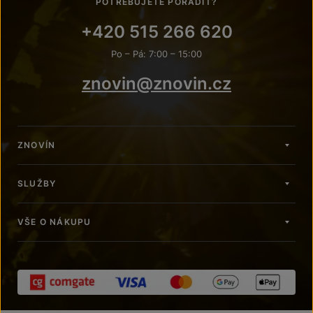
POTŘEBUJETE PORADIT?
+420 515 266 620
Po – Pá: 7:00 – 15:00
znovin@znovin.cz
ZNOVÍN
SLUŽBY
VŠE O NÁKUPU