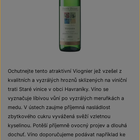
Ochutnejte tento atraktivní Viognier jež vzešel z
kvalitních a vyzrálých hroznů sklizených na viniční
trati Staré vinice v obci Havraníky. Víno se
vyznačuje líbivou vůní po vyzrálých meruňkách a
medu. V ústech zaujme příjemná nasládlost
zbytkového cukru vyvážená svěží vzletnou
kyselinou. Potěší příjemně ovocný projev a dlouhá
dochuť. Víno doporučujeme podávat například ke