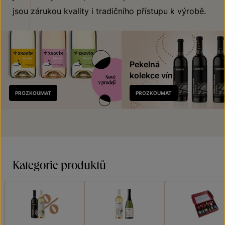
jsou zárukou kvality i tradičního přístupu k výrobě.
Pekelná
kolekce vín
Nově
PROZKOUMAT
PROZKOUMAT
v prodeji
Kategorie produktů