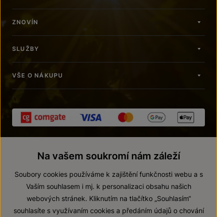
ZNOVÍN
SLUŽBY
VŠE O NÁKUPU
Na vašem soukromí nám záleží
Soubory cookies používáme k zajištění funkčnosti webu a s
Vaším souhlasem i mj. k personalizaci obsahu našich
webových stránek. Kliknutím na tlačítko „Souhlasím“
© 2026 ZNOVÍN ZNOJMO, a. s.
souhlasíte s využívaním cookies a předáním údajů o chování