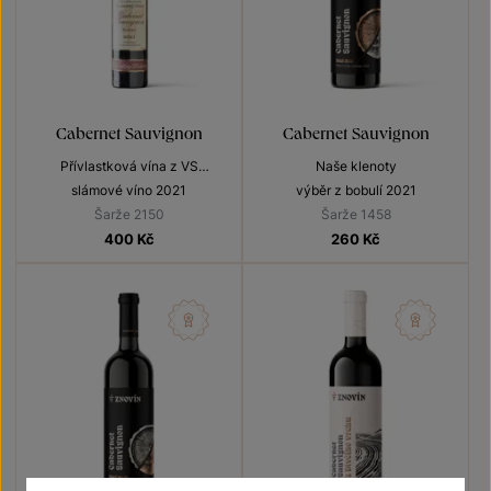
Cabernet Sauvignon
Cabernet Sauvignon
Přívlastková vína z VS
Naše klenoty
Lechovice
slámové víno 2021
výběr z bobulí 2021
Šarže 2150
Šarže 1458
400
Kč
260
Kč