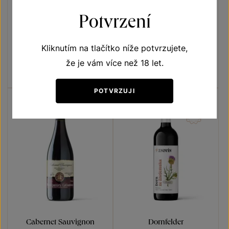
Potvrzení
Cabernet Sauvignon
Cabernet Sauvignon
Naše klenoty
Terroir - toulky vinicemi
Kliknutím na tlačítko níže potvrzujete,
výběr z bobulí 2021
výběr z hroznů 2023
že je vám více než 18 let.
Šarže 1459
Šarže 3337
260
Kč
180
Kč
POTVRZUJI
Cabernet Sauvignon
Dornfelder