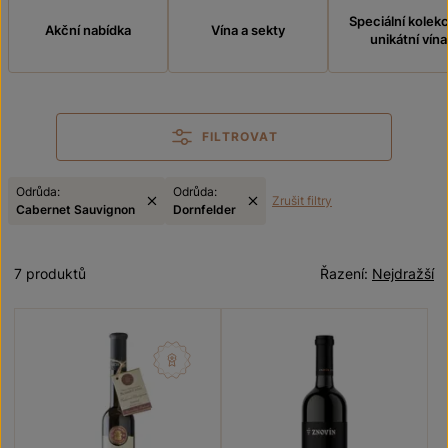
Speciální kolek
Akční nabídka
Vína a sekty
unikátní vína
FILTROVAT
Odrůda:
Odrůda:
Zrušit filtry
Cabernet Sauvignon
Dornfelder
7 produktů
Řazení:
Nejdražší