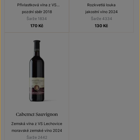
Přívlastková vína z VS
Rozkvetlá louka
Lechovice
pozdní sběr 2018
jakostní víno 2024
Šarže 1834
Šarže 4334
170
Kč
130
Kč
Cabernet Sauvignon
Zemská vína z VS Lechovice
moravské zemské víno 2024
Šarže 2442