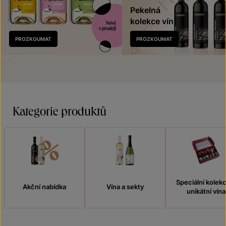
Pekelná
kolekce vín
Nově
PROZKOUMAT
PROZKOUMAT
v prodeji
Kategorie produktů
Speciální kolek
Akční nabídka
Vína a sekty
unikátní vína