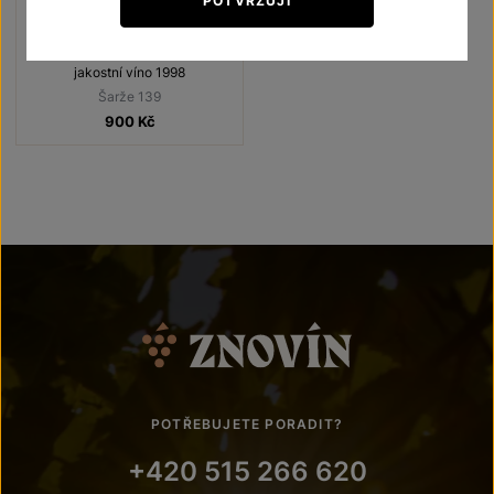
POTVRZUJI
Zweigeltrebe
Unikátní archivní vína
jakostní víno 1998
Šarže 139
900
Kč
POTŘEBUJETE PORADIT?
+420 515 266 620