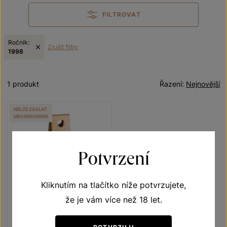
FILTROVAT
Ročník:
Zrušit filtry
1998
1 produkt
Řazení:
Nejnovější
NELZE ZASLAT
MESSENGEREM
Potvrzení
Kliknutím na tlačítko níže potvrzujete,
že je vám více než 18 let.