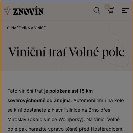
Přeskočit na obsah
Hledat
Košík
NAŠE VÍNA A VINICE
Viniční trať Volné pole
Tato viniční trať
je položena asi 15 km
severovýchodně od Znojma
. Automobilem i na kole
se k ní dostanete z hlavní silnice na Brno přes
Miroslav (okolo vinice Weinperky). Na vinici Volné
pole pak narazíte vpravo těsně před Hostěradicemi.