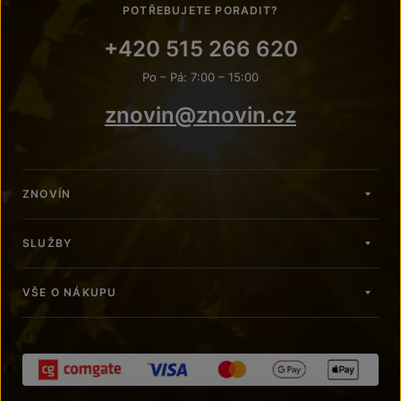
POTŘEBUJETE PORADIT?
+420 515 266 620
Po – Pá: 7:00 – 15:00
znovin@znovin.cz
ZNOVÍN
SLUŽBY
VŠE O NÁKUPU