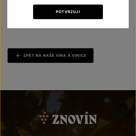
znojemská, vinarska obec Hosteradice
POTVRZUJI
Kategorie viniční trati: I
, tedy nejvyšší kvalita.
ZPĚT NA NAŠE VÍNA A VINICE