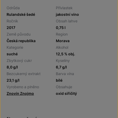
Odrůda
Přívlastek
Rulandské šedé
jakostní víno
Ročník
Obsah lahve
2017
0,75 l
Země původu
Region
Česká republika
Morava
Kategorie
Alkohol
suché
12,5 % obj.
Zbytkový cukr
Kyseliny
8,0 g/l
6,7 g/l
Bezcukerný extrakt
Barva vína
23,1 g/l
bílé
Vyrobeno a plněno
Obsahuje
Znovín Znojmo
oxid siřičitý