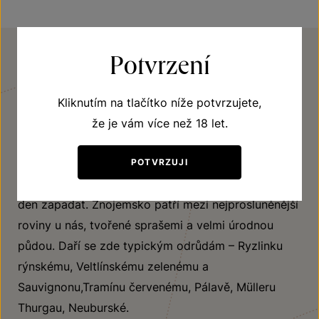
Potvrzení
REGION
Znojemsko
Kliknutím na tlačítko níže potvrzujete,
že je vám více než 18 let.
Kraj, kam pravděpodobně první révu vysadili staří
Římané. Kraj, který dodával skvostná vína na knížecí
POTVRZUJI
a královské tabule. Kraj, kde se slunci nechce každý
den zapadat. Znojemsko patří mezi nejprosluněnější
roviny u nás, tvořené sprašemi a velmi úrodnou
půdou. Daří se zde typickým odrůdám – Ryzlinku
rýnskému, Veltlínskému zelenému a
Sauvignonu,Tramínu červenému, Pálavě, Mülleru
Thurgau, Neuburské.