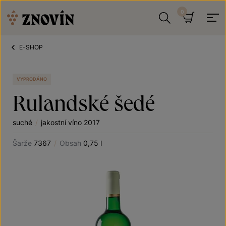
Přeskočit na obsah
Hledat
Košík
E-SHOP
VYPRODÁNO
Rulandské šedé
suché
/
jakostní víno 2017
Šarže
7367
/
Obsah
0,75 l