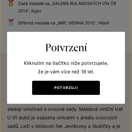
Zlatá medaile na „GALERIE RULANDSKÝCH VÍN ČR
2014“, Kyjov
Stříbrná medaile na „AWC VIENNA 2015“, Vídeň
Potvrzení
Kliknutím na tlačítko níže potvrzujete,
že je vám více než 18 let.
VINIČNÍ TRAŤ
U tří dubů
POTVRZUJI
Tři vzrostlé duby tyčící se na kopečku den co den
sledují vinohrad a ovocné sady. Malebná viniční trať
U tří dubů je osázena vinicemi v areálu ovocných
sadů. Leží v blízkosti řek Jevišovky a Skaličky a je