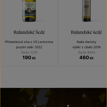
Rulandské Šedé
Rulandské šedé
Přívlastková vína z VS Lechovice
Naše klenoty
pozdní sběr 2022
výběr z cibéb 2018
Šarže 2210
Šarže 8424
190
460
Kč
Kč