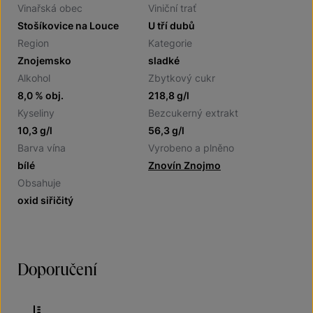
Vinařská obec
Viniční trať
Stošíkovice na Louce
U tří dubů
Region
Kategorie
Znojemsko
sladké
Alkohol
Zbytkový cukr
8,0 % obj.
218,8 g/l
Kyseliny
Bezcukerný extrakt
10,3 g/l
56,3 g/l
Barva vína
Vyrobeno a plněno
bílé
Znovín Znojmo
Obsahuje
oxid siřičitý
Doporučení