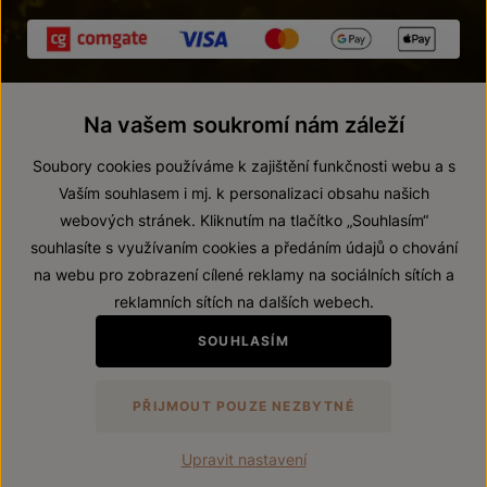
Na vašem soukromí nám záleží
Soubory cookies používáme k zajištění funkčnosti webu a s
Vaším souhlasem i mj. k personalizaci obsahu našich
webových stránek. Kliknutím na tlačítko „Souhlasím“
© 2026 ZNOVÍN ZNOJMO, a. s.
souhlasíte s využívaním cookies a předáním údajů o chování
Vnitřní oznamovací systém (whistleblowing)
na webu pro zobrazení cílené reklamy na sociálních sítích a
Prohlášení o přístupnosti
reklamních sítích na dalších webech.
Upravit nastavení
SOUHLASÍM
Zákaz prodeje alkoholických nápojů osobám mladším 18 let.
PŘIJMOUT POUZE NEZBYTNÉ
Vytvořil
webProgress
Upravit nastavení