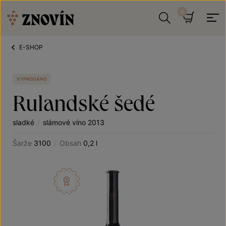
Přeskočit na obsah
Hledat
Košík
E-SHOP
VYPRODÁNO
Rulandské šedé
sladké
/
slámové víno 2013
Šarže
3100
/
Obsah
0,2 l