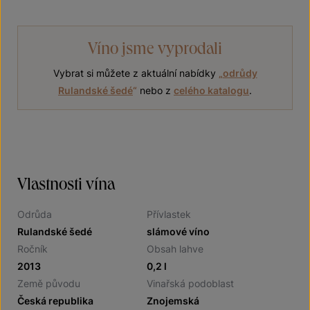
Víno jsme vyprodali
Vybrat si můžete z aktuální nabídky
„
odrůdy
Rulandské šedé
“
nebo z
celého katalogu
.
Vlastnosti vína
Odrůda
Přívlastek
Rulandské šedé
slámové víno
Ročník
Obsah lahve
2013
0,2 l
Země původu
Vinařská podoblast
Česká republika
Znojemská