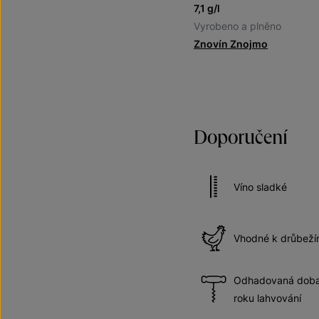
7,1 g/l
Vyrobeno a plněno
Znovín Znojmo
Doporučení
Víno sladké
Vhodné k drůbež
Odhadovaná doba 
roku lahvování