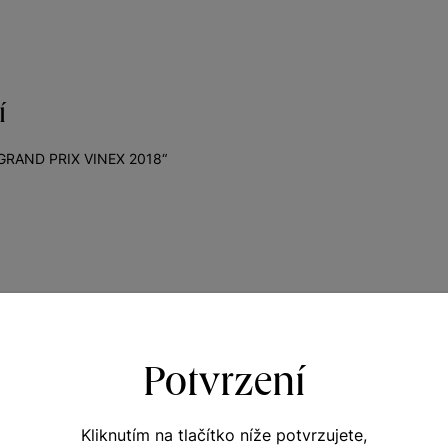
í
 „GRAND PRIX VINEX 2018“
Potvrzení
VINIČNÍ TRAŤ
Dívčí vrch
Kliknutím na tlačítko níže potvrzujete,