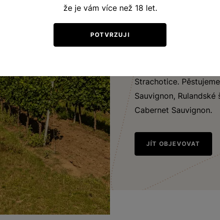
že je vám více než 18 let.
V blízkosti rakouských
POTVRZUJI
příznačně nazvané Dívč
obdělávanou a příkladn
těla. Dává skvělá vína.
Strachotice. Pěstujeme
Sauvignon, Rulandské 
Cabernet Sauvignon.
JÍT OBJEVOVAT