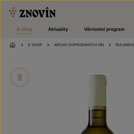
Přeskočit na obsah
E-shop
Aktuality
Věrnostní program
ÚVOD
E-SHOP
ARCHIV DOPRODANÝCH VÍN
RULANDS