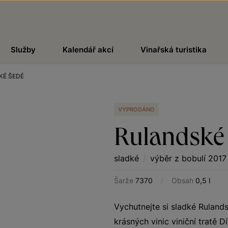
Služby
Kalendář akcí
Vinařská turistika
KÉ ŠEDÉ
VYPRODÁNO
Rulandské
sladké
/
výběr z bobulí 2017
Šarže
7370
/
Obsah
0,5 l
Vychutnejte si sladké Ruland
krásných vinic viniční tratě 