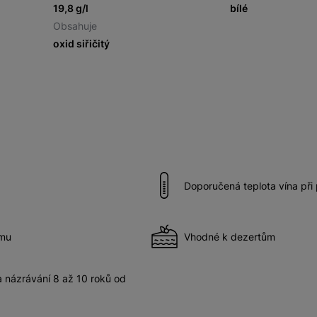
19,8 g/l
bílé
Obsahuje
oxid siřičitý
Doporučená teplota vína při
ímu
Vhodné k dezertům
názrávání 8 až 10 roků od