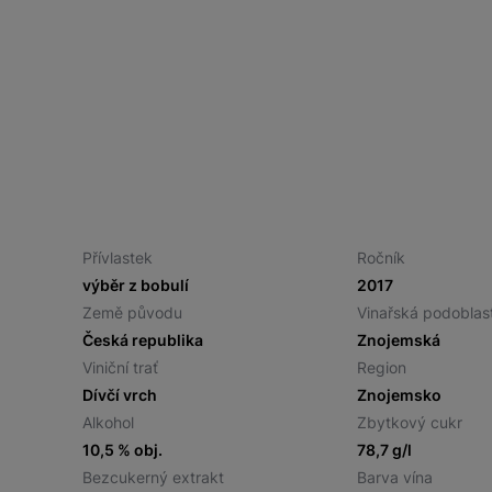
Přívlastek
Ročník
výběr z bobulí
2017
Země původu
Vinařská podoblas
Česká republika
Znojemská
Viniční trať
Region
Dívčí vrch
Znojemsko
Alkohol
Zbytkový cukr
10,5 % obj.
78,7 g/l
Bezcukerný extrakt
Barva vína