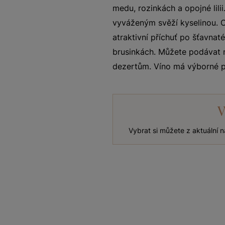
medu, rozinkách a opojné lil
vyváženým svěží kyselinou. O
atraktivní příchuť po šťavn
brusinkách. Můžete podávat
dezertům. Víno má výborné p
V
Vybrat si můžete z aktuální 