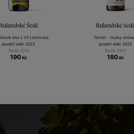
Rulandské Šedé
Rulandské šed
stková vína z VS Lechovice
Terroir - toulky vinice
pozdní sběr 2022
pozdní sběr 2022
Šarže 2210
Šarže 2373
190
180
Kč
Kč