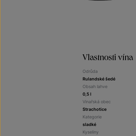
Vlastnosti vína
Odrůda
Rulandské šedé
Obsah lahve
0,5 l
Vinařská obec
Strachotice
Kategorie
sladké
Kyseliny