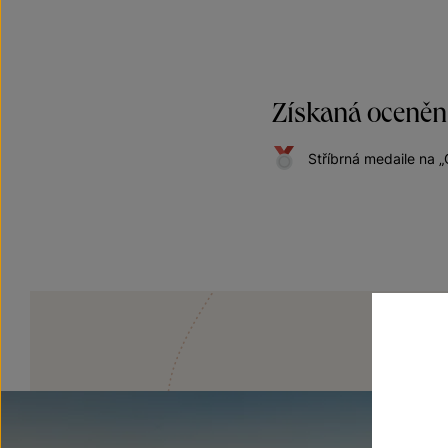
Získaná oceněn
Stříbrná medaile na