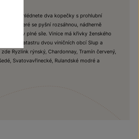
 hranic zahlédnete dva kopečky s prohlubní
í vrch, které se pyšní rozsáhnou, nádherně
ou vinicí v plné síle. Vinice má křivky ženského
 Patří do katastru dvou viničních obcí Slup a
 zde Ryzlink rýnský, Chardonnay, Tramín červený,
šedé, Svatovavřinecké, Rulandské modré a