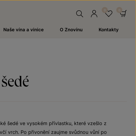
Hledat
Přihlásit
Oblíben
Ko
Naše vína a vinice
O Znovínu
Kontakty
se
 šedé
ské šedé ve vysokém přívlastku, které vzešlo z
Dívčí vrch. Po přivonění zaujme svůdnou vůní po