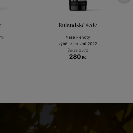
é
Rulandské šedé
mi
Naše klenoty
výběr z hroznů 2022
Šarže 2372
280
Kč