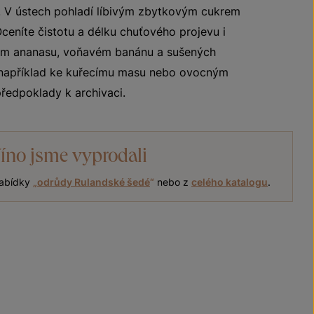
ii. V ústech pohladí líbivým zbytkovým cukrem
ceníte čistotu a délku chuťového projevu i
atém ananasu, voňavém banánu a sušených
 například ke kuřecímu masu nebo ovocným
ředpoklady k archivaci.
íno jsme vyprodali
nabídky
„
odrůdy Rulandské šedé
“
nebo z
celého katalogu
.