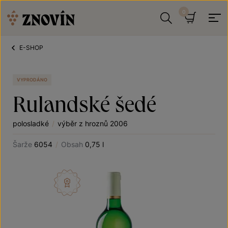
Přeskočit na obsah
Hledat
Košík
E-SHOP
VYPRODÁNO
Rulandské šedé
polosladké
/
výběr z hroznů 2006
Šarže
6054
/
Obsah
0,75 l