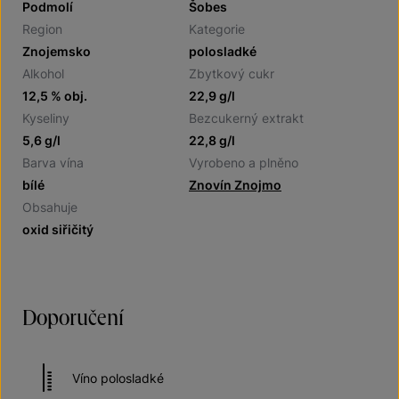
Podmolí
Šobes
Region
Kategorie
Znojemsko
polosladké
Alkohol
Zbytkový cukr
12,5 % obj.
22,9 g/l
Kyseliny
Bezcukerný extrakt
5,6 g/l
22,8 g/l
Barva vína
Vyrobeno a plněno
bílé
Znovín Znojmo
Obsahuje
oxid siřičitý
Doporučení
Víno polosladké