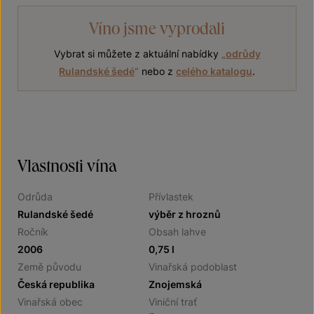
Víno jsme vyprodali
Vybrat si můžete z aktuální nabídky
„
odrůdy
Rulandské šedé
“
nebo z
celého katalogu
.
Vlastnosti vína
Odrůda
Přívlastek
Rulandské šedé
výběr z hroznů
Ročník
Obsah lahve
2006
0,75 l
Země původu
Vinařská podoblast
Česká republika
Znojemská
Vinařská obec
Viniční trať