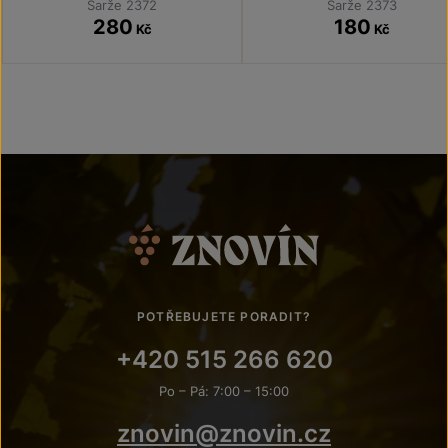
Šarže 2372
Šarže 2373
280
180
Kč
Kč
POTŘEBUJETE PORADIT?
+420 515 266 620
Po – Pá: 7:00 – 15:00
znovin@znovin.cz