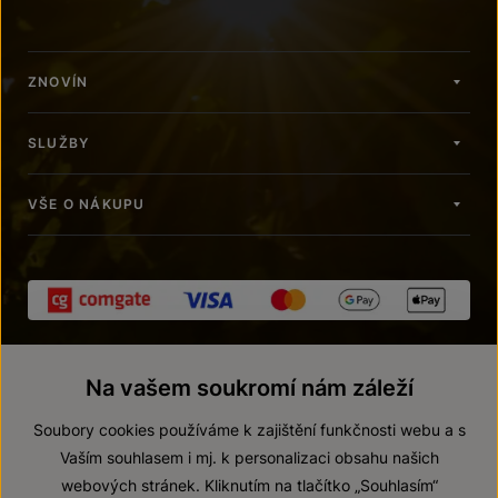
ZNOVÍN
SLUŽBY
VŠE O NÁKUPU
Na vašem soukromí nám záleží
Soubory cookies používáme k zajištění funkčnosti webu a s
Vaším souhlasem i mj. k personalizaci obsahu našich
webových stránek. Kliknutím na tlačítko „Souhlasím“
© 2026 ZNOVÍN ZNOJMO, a. s.