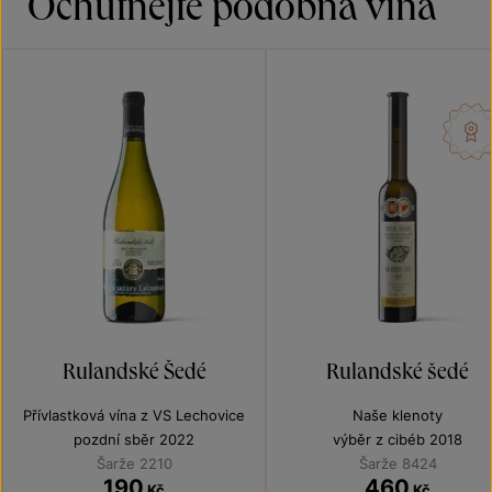
Ochutnejte podobná vína
Rulandské Šedé
Rulandské šedé
Přívlastková vína z VS Lechovice
Naše klenoty
pozdní sběr 2022
výběr z cibéb 2018
Šarže 2210
Šarže 8424
190
460
Kč
Kč