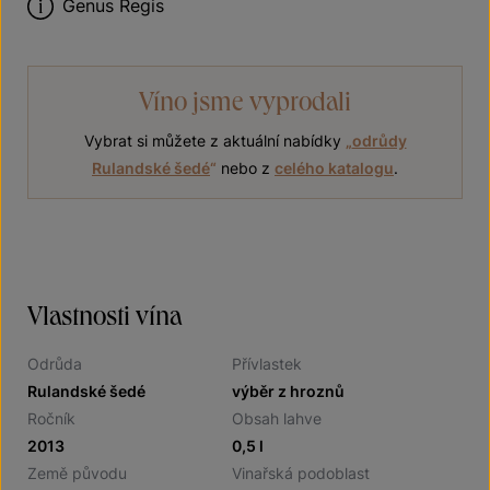
Genus Regis
Víno jsme vyprodali
Vybrat si můžete z aktuální nabídky
„
odrůdy
Rulandské šedé
“
nebo z
celého katalogu
.
Vlastnosti vína
Odrůda
Přívlastek
Rulandské šedé
výběr z hroznů
Ročník
Obsah lahve
2013
0,5 l
Země původu
Vinařská podoblast