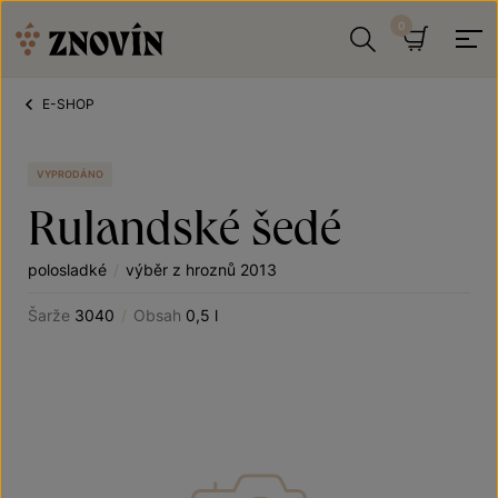
Přeskočit na obsah
Hledat
Košík
E-SHOP
VYPRODÁNO
Rulandské šedé
polosladké
/
výběr z hroznů 2013
Šarže
3040
/
Obsah
0,5 l