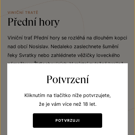
VINIČNÍ TRATĚ
Přední hory
Viniční trať Přední hory se rozléhá na dlouhém kopci
nad obcí Nosislav. Nedaleko zaslechnete šumění
řeky Svratky nebo zahlédnete věžičky loveckého
zámečku v Židlochovicích. V místní zvlněné krajině,
která je orientovaná severozápadním směrem na
Potvrzení
Židlochovice, je to nejjižněji položená vinice. V jejím
podloží se skrývá vápenitý jíl, který dává vínům
Kliknutím na tlačítko níže potvrzujete,
plnost, svěžest a lehkou mineralitou.
že je vám více než 18 let.
JÍT OBJEVOVAT
POTVRZUJI