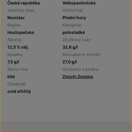
Česká republika
Velkopavlovická
Vinařská obec
Viniční trať
Nosislav
Přední hory
Region
Kategorie
Hustopečsko
polosladké
Alkohol
Zbytkový cukr
12,5 % obj.
32,6 g/l
Kyseliny
Bezcukerný extrakt
7,5 g/l
27,0 g/l
Barva vína
Vyrobeno a plněno
bílé
Znovín Znojmo
Obsahuje
oxid siřičitý