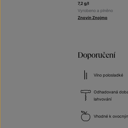
7,2 g/l
Vyrobeno a plněno
Znovín Znojmo
Doporučení
Víno polosladké
Odhadovaná doba 
lahvování
Vhodné k ovocný