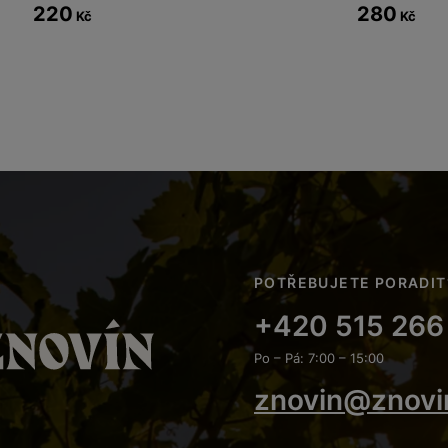
220
280
Kč
Kč
POTŘEBUJETE PORADIT
+420 515 266
Po – Pá: 7:00 – 15:00
znovin@znovi