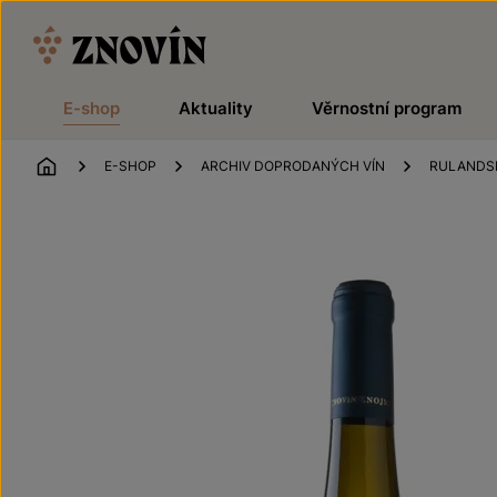
Přeskočit na obsah
E-shop
Aktuality
Věrnostní program
ÚVOD
E-SHOP
ARCHIV DOPRODANÝCH VÍN
RULANDS