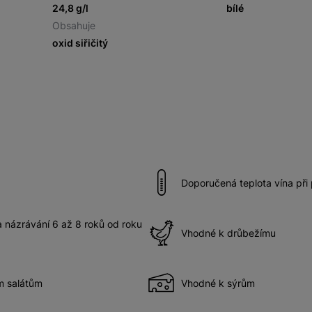
24,8 g/l
bílé
Obsahuje
oxid siřičitý
Doporučená teplota vína při
názrávání 6 až 8 roků od roku
Vhodné k drůbežímu
m salátům
Vhodné k sýrům