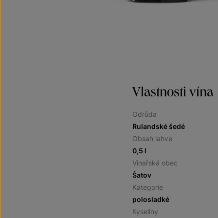
Vlastnosti vína
Odrůda
Rulandské šedé
Obsah lahve
0,5 l
Vinařská obec
Šatov
Kategorie
polosladké
Kyseliny