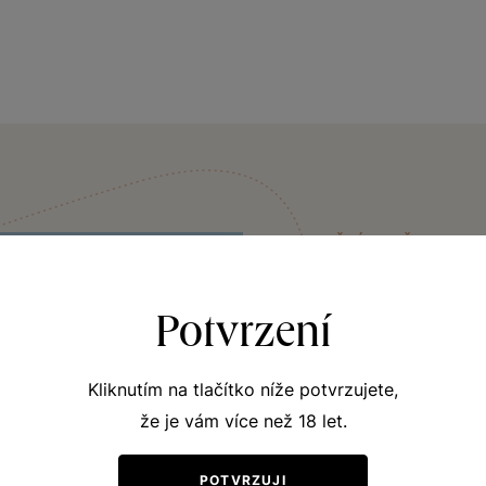
VINIČNÍ TRAŤ
Na vinici
Potvrzení
Když se ze Šatova podív
vinic, do kterého se opí
Kliknutím na tlačítko níže potvrzujete,
vinici. Leží tři kilome
že je vám více než 18 let.
každý den dívat z oken
pokud se vydáte na vý
POTVRZUJI