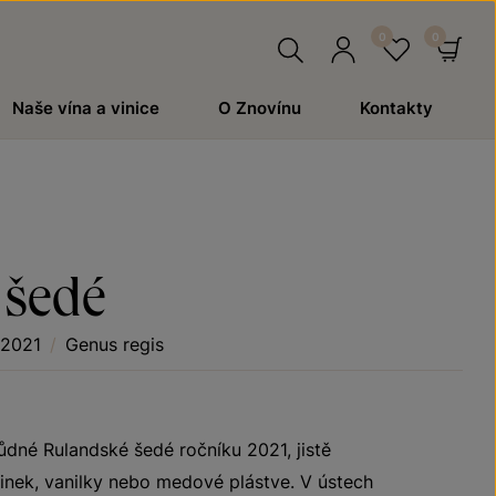
Hledat
Přihlásit
Oblíben
Ko
Naše vína a vinice
O Znovínu
Kontakty
se
 šedé
 2021
/
Genus regis
ůdné Rulandské šedé ročníku 2021, jistě
rinek, vanilky nebo medové plástve. V ústech