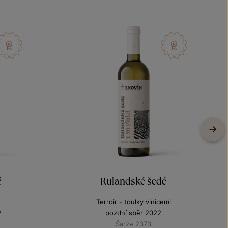
é
Rulandské šedé
Terroir - toulky vinicemi
2
pozdní sběr 2022
Šarže 2373