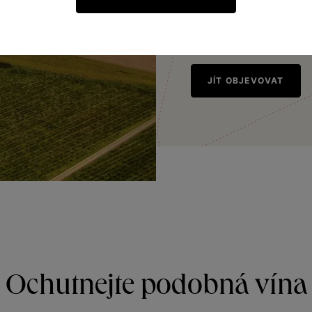
teplot v létě – horké d
výjimečné klima, které
JÍT OBJEVOVAT
Ochutnejte podobná vína