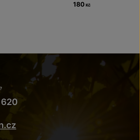
180
Kč
?
 620
n.cz