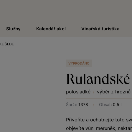
Služby
Kalendář akcí
Vinařská turistika
KÉ ŠEDÉ
VYPRODÁNO
Rulandské
polosladké
/
výběr z hroznů
Šarže
1378
/
Obsah
0,5 l
Přivoňte a ochutnejte toto sv
objevíte vůni meruněk, nekta