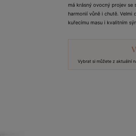
má krásný ovocný projev se sv
harmonií vůně i chutě. Velmi
kuřecímu masu i kvalitním sý
V
Vybrat si můžete z aktuální 