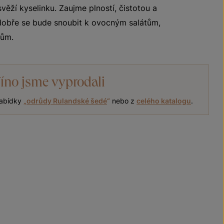
ěží kyselinku. Zaujme plností, čistotou a
 dobře se bude snoubit k ovocným salátům,
rům.
íno jsme vyprodali
nabídky
„
odrůdy Rulandské šedé
“
nebo z
celého katalogu
.