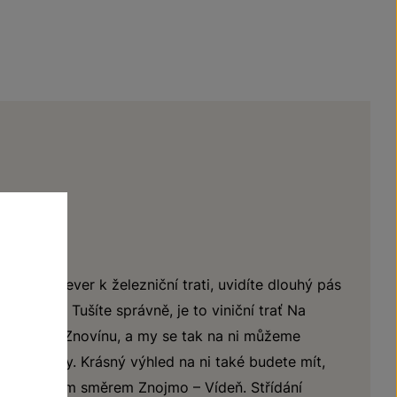
áte na sever k železniční trati, uvidíte dlouhý pás
rá slunce. Tušíte správně, je to viniční trať Na
try od sídla Znovínu, a my se tak na ni můžeme
 naší firmy. Krásný výhled na ni také budete mít,
let vláčkem směrem Znojmo – Vídeň. Střídání