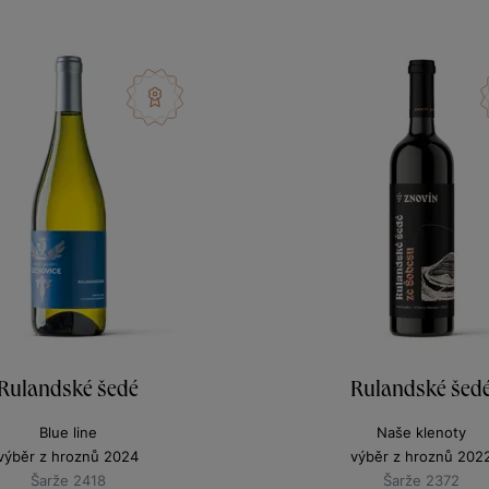
Rulandské šedé
Rulandské šed
Blue line
Naše klenoty
výběr z hroznů 2024
výběr z hroznů 202
Šarže 2418
Šarže 2372