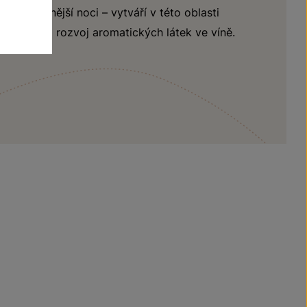
ny a studenější noci – vytváří v této oblasti
 má vliv na rozvoj aromatických látek ve víně.