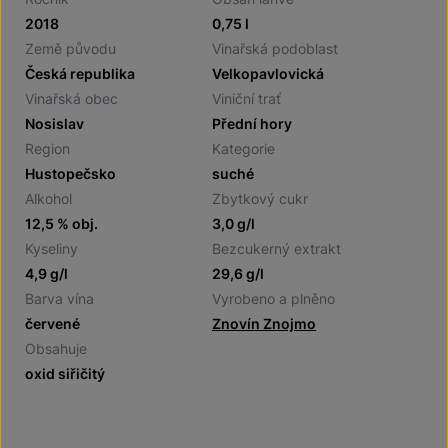
2018
0,75 l
Země původu
Vinařská podoblast
Česká republika
Velkopavlovická
Vinařská obec
Viniční trať
Nosislav
Přední hory
Region
Kategorie
Hustopečsko
suché
Alkohol
Zbytkový cukr
12,5 % obj.
3,0 g/l
Kyseliny
Bezcukerný extrakt
4,9 g/l
29,6 g/l
Barva vína
Vyrobeno a plněno
červené
Znovín Znojmo
Obsahuje
oxid siřičitý