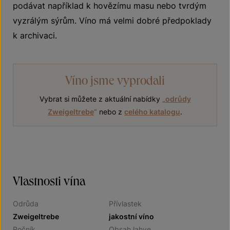
podávat například k hovězímu masu nebo tvrdým
vyzrálým sýrům. Víno má velmi dobré předpoklady
k archivaci.
Víno jsme vyprodali
Vybrat si můžete z aktuální nabídky
„
odrůdy
Zweigeltrebe
“
nebo z
celého katalogu
.
Vlastnosti vína
Odrůda
Přívlastek
Zweigeltrebe
jakostní víno
Ročník
Obsah lahve