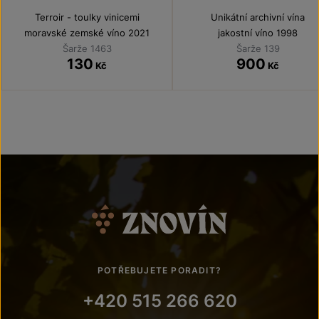
Terroir - toulky vinicemi
Unikátní archivní vína
moravské zemské víno 2021
jakostní víno 1998
Šarže 1463
Šarže 139
130
900
Kč
Kč
POTŘEBUJETE PORADIT?
+420 515 266 620