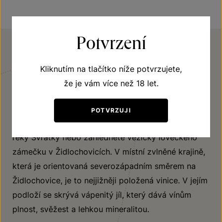
Potvrzení
VINIČNÍ TRATĚ
Kliknutím na tlačítko níže potvrzujete,
Přední hory
že je vám více než 18 let.
Viniční trať Přední hory se rozléhá na dlouhém kopci
POTVRZUJI
nad obcí Nosislav. Nedaleko zaslechnete šumění
řeky Svratky nebo zahlédnete věžičky loveckého
zámečku v Židlochovicích. V místní zvlněné krajině,
která je orientovaná severozápadním směrem na
Židlochovice, je to nejjižněji položená vinice. V jejím
podloží se skrývá vápenitý jíl, který dává vínům
plnost, svěžest a lehkou mineralitou.