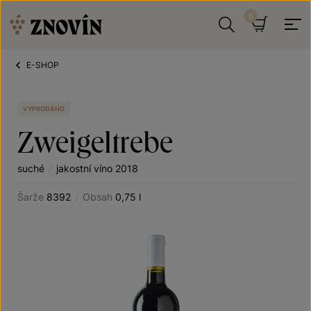
Přeskočit na obsah
Hledat
Košík
E-SHOP
VYPRODÁNO
Zweigeltrebe
suché
/
jakostní víno 2018
Šarže
8392
/
Obsah
0,75 l