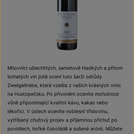
Milovníci ušlechtilých, sametově hladkých a přitom
bohatých vín jistě ocení tuto šarži odrůdy
Zweigeltrebe, která vzešla z našich krásných vinic
na Hustopečsku. Po přivonění oceníte mohutnost
vůně připomínající kvalitní kávu, kakao nebo
lékořici. V ústech oceníte noblesní tříslovinu,
vytříbený chuťový projev a příjemnou příchuť po
povidlech, hořké čokoládě a sušené arónii. Můžete