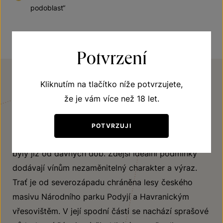
podoblast“
Potvrzení
Kliknutím na tlačítko níže potvrzujete,
že je vám více než 18 let.
VINIČNÍ TRAŤ
Staré vinice
POTVRZUJI
Název Staré vinice svědčí o tom, že vinohrady zde
byly již od dávných dob. Zdejší ideální podmínky
dodávají vínům nezaměnitelný charakter a výraz.
Trať je od severozápadu chráněna lesy českého
masivu Národního parku Podyjí a Havranickým
vřesovištěm. V její spodní části se nachází sprašové