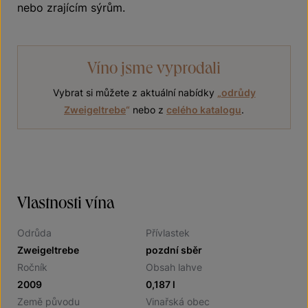
nebo zrajícím sýrům.
Víno jsme vyprodali
Vybrat si můžete z aktuální nabídky
„
odrůdy
Zweigeltrebe
“
nebo z
celého katalogu
.
Vlastnosti vína
Odrůda
Přívlastek
Zweigeltrebe
pozdní sběr
Ročník
Obsah lahve
2009
0,187 l
Země původu
Vinařská obec