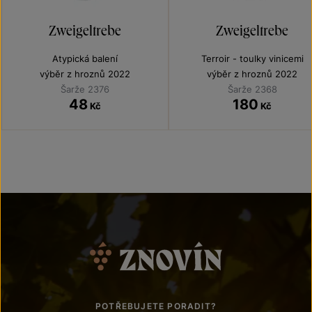
Zweigeltrebe
Zweigeltrebe
Atypická balení
Terroir - toulky vinicemi
výběr z hroznů 2022
výběr z hroznů 2022
Šarže 2376
Šarže 2368
48
180
Kč
Kč
POTŘEBUJETE PORADIT?