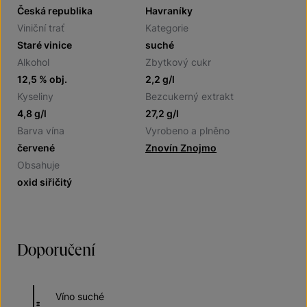
Česká republika
Havraníky
Viniční trať
Kategorie
Staré vinice
suché
Alkohol
Zbytkový cukr
12,5 % obj.
2,2 g/l
Kyseliny
Bezcukerný extrakt
4,8 g/l
27,2 g/l
Barva vína
Vyrobeno a plněno
červené
Znovín Znojmo
Obsahuje
oxid siřičitý
Doporučení
Víno suché