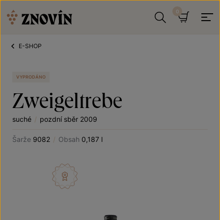
Přeskočit na obsah
Hledat
Košík
E-SHOP
VYPRODÁNO
Zweigeltrebe
suché
/
pozdní sběr 2009
Šarže
9082
/
Obsah
0,187 l