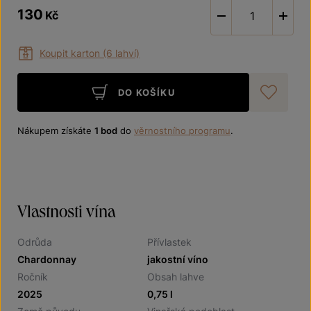
130
Kč
-
Koupit karton (6 lahví)
DO KOŠÍKU
Při
Nákupem získáte
1 bod
do
věrnostního programu
.
Vlastnosti vína
Odrůda
Přívlastek
Chardonnay
jakostní víno
Ročník
Obsah lahve
2025
0,75 l