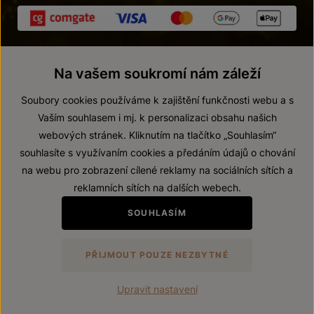
Na vašem soukromí nám záleží
Soubory cookies používáme k zajištění funkčnosti webu a s
Vaším souhlasem i mj. k personalizaci obsahu našich
webových stránek. Kliknutím na tlačítko „Souhlasím“
© 2026 ZNOVÍN ZNOJMO, a. s.
souhlasíte s využívaním cookies a předáním údajů o chování
Vnitřní oznamovací systém (whistleblowing)
na webu pro zobrazení cílené reklamy na sociálních sítích a
Prohlášení o přístupnosti
reklamních sítích na dalších webech.
Upravit nastavení
SOUHLASÍM
Zákaz prodeje alkoholických nápojů osobám mladším 18 let.
PŘIJMOUT POUZE NEZBYTNÉ
Vytvořil
webProgress
Upravit nastavení