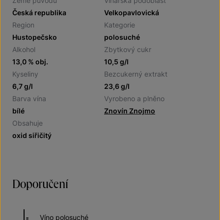
Země původu
Vinařská podoblast
Česká republika
Velkopavlovická
Region
Kategorie
Hustopečsko
polosuché
Alkohol
Zbytkový cukr
13,0 % obj.
10,5 g/l
Kyseliny
Bezcukerný extrakt
6,7 g/l
23,6 g/l
Barva vína
Vyrobeno a plněno
bílé
Znovín Znojmo
Obsahuje
oxid siřičitý
Doporučení
Víno polosuché