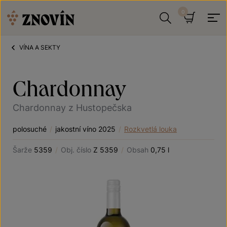
Přeskočit na obsah
Hledat
Košík
VÍNA A SEKTY
Chardonnay
Chardonnay z Hustopečska
polosuché
/
jakostní víno 2025
/
Rozkvetlá louka
Šarže
5359
/
Obj. číslo
Z 5359
/
Obsah
0,75 l