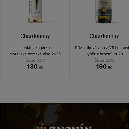
Chardonnay
Chardonnay
Lehké jako pírko
Přívlastková vína z VS Lechov
moravské zemské víno 2025
výběr z hroznů 2023
Šarže 5317
Šarže 2315
130
190
Kč
Kč