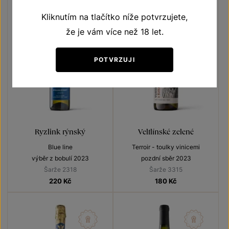
Kliknutím na tlačítko níže potvrzujete,
že je vám více než 18 let.
POTVRZUJI
Ryzlink rýnský
Veltlínské zelené
Blue line
Terroir - toulky vinicemi
výběr z bobulí 2023
pozdní sběr 2023
Šarže 2318
Šarže 3315
220
Kč
180
Kč