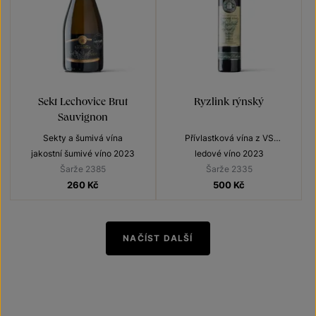
Sekt Lechovice Brut
Ryzlink rýnský
Sauvignon
Sekty a šumivá vína
Přívlastková vína z VS
Lechovice
jakostní šumivé víno 2023
ledové víno 2023
Šarže 2385
Šarže 2335
260
Kč
500
Kč
NAČÍST DALŠÍ