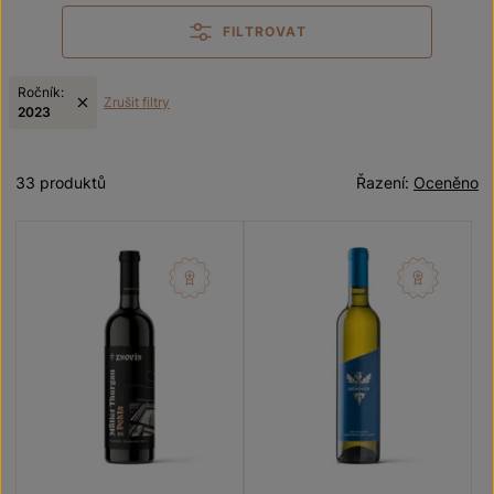
FILTROVAT
Ročník:
Zrušit filtry
2023
33 produktů
Řazení:
Oceněno