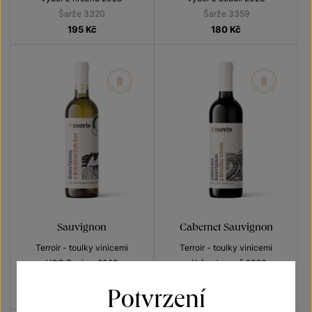
Šarže 3320
Šarže 3359
195
Kč
180
Kč
Sauvignon
Cabernet Sauvignon
Terroir - toulky vinicemi
Terroir - toulky vinicemi
VOC Znojmo 2023
výběr z hroznů 2023
Šarže 3323
Šarže 3337
Potvrzení
190
Kč
180
Kč