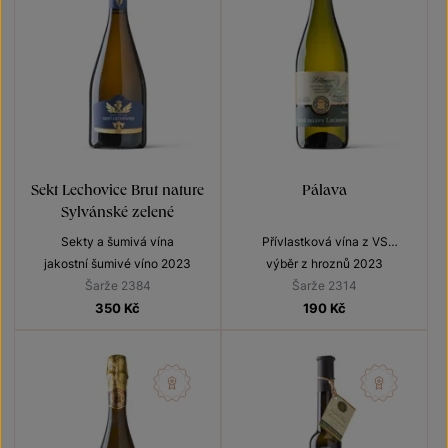
Sekt Lechovice Brut nature
Pálava
Sylvánské zelené
Sekty a šumivá vína
Přívlastková vína z VS
Lechovice
jakostní šumivé víno 2023
výběr z hroznů 2023
Šarže 2384
Šarže 2314
350
Kč
190
Kč