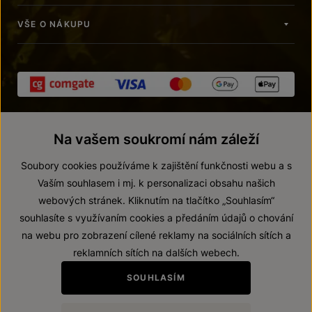
VŠE O NÁKUPU
Na vašem soukromí nám záleží
Soubory cookies používáme k zajištění funkčnosti webu a s
Vaším souhlasem i mj. k personalizaci obsahu našich
webových stránek. Kliknutím na tlačítko „Souhlasím“
© 2026 ZNOVÍN ZNOJMO, a. s.
souhlasíte s využívaním cookies a předáním údajů o chování
Vnitřní oznamovací systém (whistleblowing)
na webu pro zobrazení cílené reklamy na sociálních sítích a
Prohlášení o přístupnosti
reklamních sítích na dalších webech.
Upravit nastavení
SOUHLASÍM
Zákaz prodeje alkoholických nápojů osobám mladším 18 let.