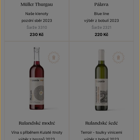
Müller Thurgau
Pálava
Naše klenoty
Blue line
pozdní sběr 2023
výběr z bobulí 2023
Šarže 3310
Šarže 2321
230
Kč
220
Kč
Rulandské modré
Rulandské šedé
Vína s příběhem Kulaté πnoty
Terroir - toulky vinicemi
výběr z hroznů 2023
výběr z bobulí 2023