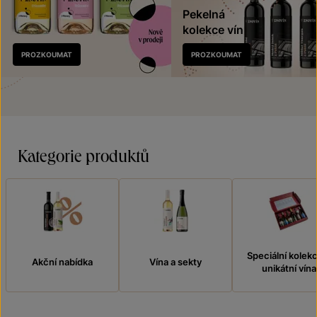
Pekelná
kolekce vín
Nově
PROZKOUMAT
PROZKOUMAT
v prodeji
Kategorie produktů
Speciální kolek
Akční nabídka
Vína a sekty
unikátní vína