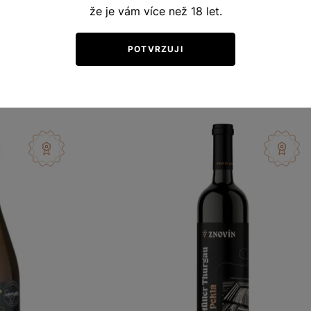
že je vám více než 18 let.
vní vína
Naše klenoty
no 2004
výběr z hroznů 2023
57
Šarže 3364
POTVRZUJI
280
Kč
Kč