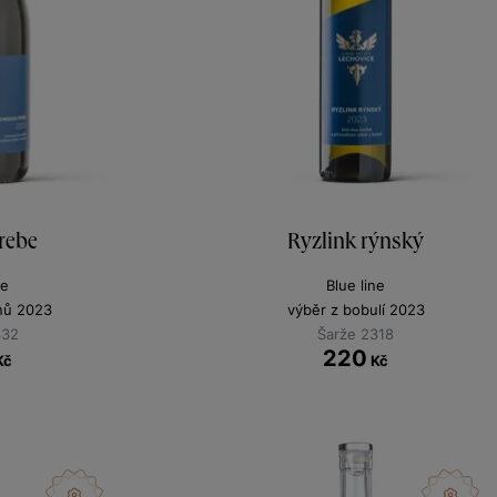
rebe
Ryzlink rýnský
ne
Blue line
nů 2023
výběr z bobulí 2023
332
Šarže 2318
220
Kč
Kč