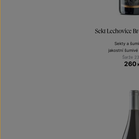
Sekt Lechovice B
Sekty a šumi
jakostní šumivé
Šarže 2
260