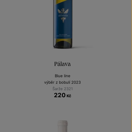
Pálava
Blue line
výběr z bobulí 2023
Šarže 2321
220
Kč