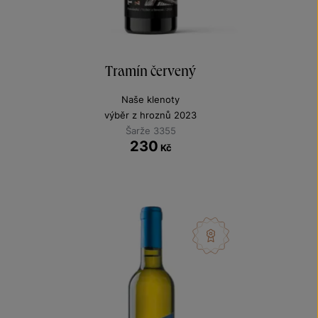
Tramín červený
Naše klenoty
výběr z hroznů 2023
Šarže 3355
230
Kč