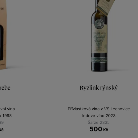
rebe
Ryzlink rýnský
vní vína
Přívlastková vína z VS Lechovice
no 1998
ledové víno 2023
39
Šarže 2335
500
Kč
Kč