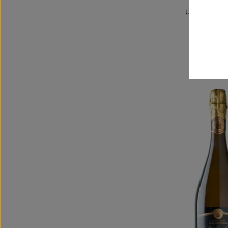
Unikátní archi
jakostní ví
Šarže 3
300