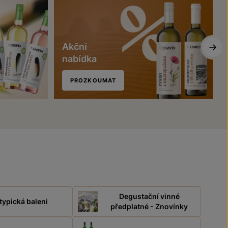
Akční
nabídka
PROZKOUMAT
Degustační vinné
typická baleni
předplatné - Znovínky