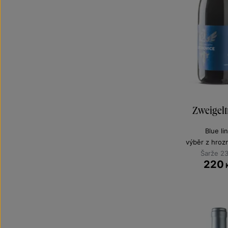
Zweigelt
Blue li
výběr z hroz
Šarže 2
220