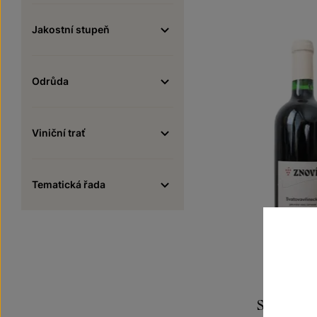
Jakostní stupeň
Odrůda
Viniční trať
Tematická řada
Svatovavř