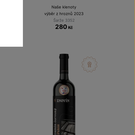
Naše klenoty
výběr z hroznů 2023
Šarže 3352
280
Kč