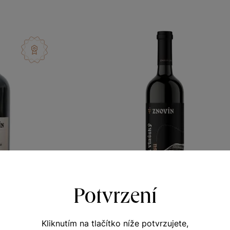
Potvrzení
inecké
Ryzlink vlašský
Kliknutím na tlačítko níže potvrzujete,