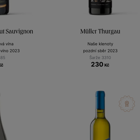
rut Sauvignon
Müller Thurgau
vá vína
Naše klenoty
 víno 2023
pozdní sběr 2023
385
Šarže 3310
230
Kč
Kč