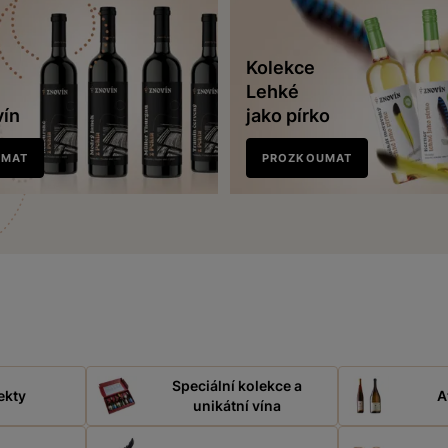
Kolekce
Lehké
vín
jako pírko
UMAT
PROZKOUMAT
Speciální kolekce a
ekty
A
unikátní vína