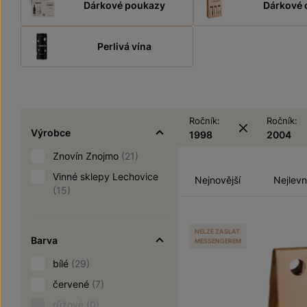
Dárkové poukazy
Dárkové 
Perlivá vína
Ročník:
Ročník:
Výrobce
1998
2004
Znovín Znojmo
(21)
Vinné sklepy Lechovice
Nejnovější
Nejlevn
(15)
NELZE ZASLAT
Barva
MESSENGEREM
bílé
(29)
červené
(7)
růžové
(0)