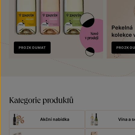
Pekelná
kolekce 
Nově
PROZKOUMAT
PROZKO
v prodeji
Kategorie produktů
Akční nabídka
Vína a s