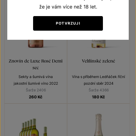
že je vám více než 18 let.
POTVRZUJI
Znovín de Luxe Rosé Demi
Veltlínské zelené
sec
Sekty a šumivá vína
Vína s příběhem Ledňáček říční
jakostní šumivé víno 2022
pozdní sběr 2024
Šarže 2406
Šarže 4366
260
Kč
180
Kč