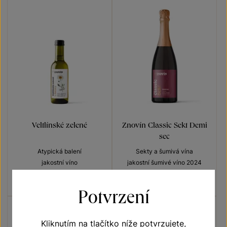
Veltlínské zelené
Znovín Classic Sekt Demi
sec
Atypická balení
Sekty a šumivá vína
jakostní víno
jakostní šumivé víno 2024
Šarže 4353
33
Kč
230
Kč
Potvrzení
Kliknutím na tlačítko níže potvrzujete,