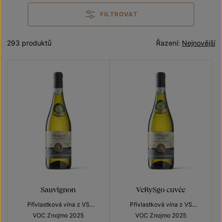
FILTROVAT
293 produktů
Řazení:
Nejnovější
Sauvignon
VeRySgo cuvée
Přívlastková vína z VS
Přívlastková vína z VS
Lechovice
Lechovice
VOC Znojmo 2025
VOC Znojmo 2025