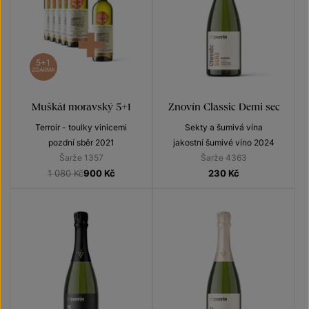
5+1
ZDARMA
Muškát moravský 5+1
Znovín Classic Demi sec
Terroir - toulky vinicemi
Sekty a šumivá vína
pozdní sběr 2021
jakostní šumivé víno 2024
Šarže 1357
Šarže 4363
1 080 Kč
900
Kč
230
Kč