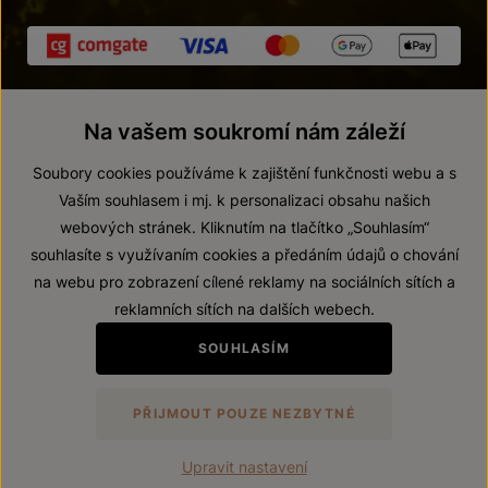
Na vašem soukromí nám záleží
Soubory cookies používáme k zajištění funkčnosti webu a s
Vaším souhlasem i mj. k personalizaci obsahu našich
webových stránek. Kliknutím na tlačítko „Souhlasím“
© 2026 ZNOVÍN ZNOJMO, a. s.
souhlasíte s využívaním cookies a předáním údajů o chování
Vnitřní oznamovací systém (whistleblowing)
na webu pro zobrazení cílené reklamy na sociálních sítích a
Prohlášení o přístupnosti
reklamních sítích na dalších webech.
Upravit nastavení
SOUHLASÍM
Zákaz prodeje alkoholických nápojů osobám mladším 18 let.
PŘIJMOUT POUZE NEZBYTNÉ
Vytvořil
webProgress
Upravit nastavení