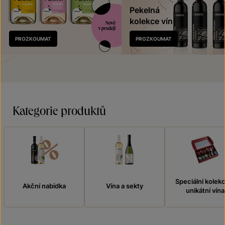
Pekelná
kolekce vín
Nově
PROZKOUMAT
PROZKOUMAT
v prodeji
Kategorie produktů
Speciální kolek
Akční nabídka
Vína a sekty
unikátní vína