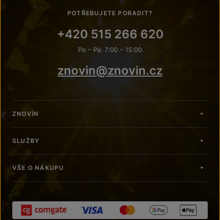
POTŘEBUJETE PORADIT?
+420 515 266 620
Po – Pá: 7:00 – 15:00
znovin@znovin.cz
ZNOVÍN
SLUŽBY
VŠE O NÁKUPU