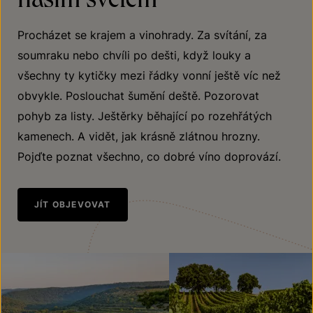
Procházet se krajem a vinohrady. Za svítání, za
soumraku nebo chvíli po dešti, když louky a
všechny ty kytičky mezi řádky vonní ještě víc než
obvykle. Poslouchat šumění deště. Pozorovat
pohyb za listy. Ještěrky běhající po rozehřátých
kamenech. A vidět, jak krásně zlátnou hrozny.
Pojďte poznat všechno, co dobré víno doprovází.
JÍT OBJEVOVAT