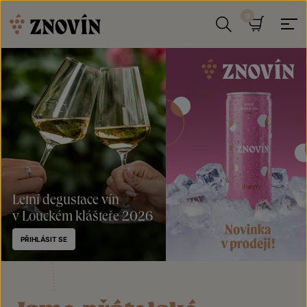
Přeskočit na obsah
Hledat
Košík
Letní degustace vín
v Louckém klášteře 2026
PŘIHLÁSIT SE
Plechovka
Znovín