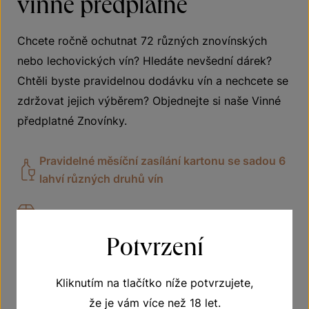
vinné předplatné
Chcete ročně ochutnat 72 různých znovínských
nebo lechovických vín? Hledáte nevšední dárek?
Chtěli byste pravidelnou dodávku vín a nechcete se
zdržovat jejich výběrem? Objednejte si naše Vinné
předplatné Znovínky.
Pravidelné měsíční zasílání kartonu se sadou 6
lahví různých druhů vín
Doprava zdarma
Potvrzení
Vhodné jako dárek
Kliknutím na tlačítko níže potvrzujete,
že je vám více než 18 let.
VÍCE O PŘEDPLATNÉM