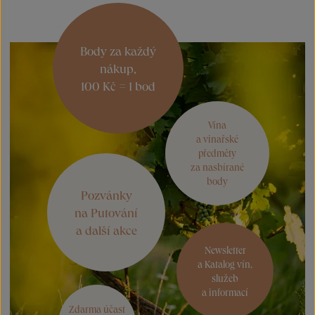
Body za každý
nákup,
100 Kč = 1 bod
Vína
a vinařské
předměty
za nasbírané
body
Pozvánky
na Putování
a další akce
Newsletter
a Katalog vín,
služeb
a informací
Zdarma účast