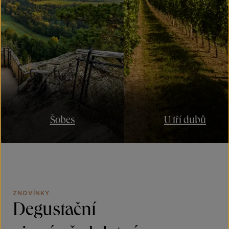
Šobes
U tří dubů
ZNOVÍNKY
Degustační