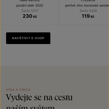
Naše klenoty
Frizzante
pozdní sběr 2025
perlivé víno moravské zems
2025
Šarže 5377
Šarže 5328
230
119
Kč
Kč
NAVŠTÍVIT E-SHOP
VÍNA A VINICE
Vydejte se na cestu
naším světem