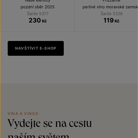
Naše klenoty
Frizzante
pozdní sběr 2025
perlivé víno moravské zems
2025
Šarže 5377
Šarže 5328
230
119
Kč
Kč
NAVŠTÍVIT E-SHOP
VÍNA A VINICE
Vydejte se na cestu
naším světem