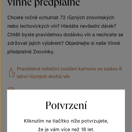
vinné předplatné
Chcete ročně ochutnat 72 různých znovínských
nebo lechovických vín? Hledáte nevšední dárek?
Chtěli byste pravidelnou dodávku vín a nechcete se
zdržovat jejich výběrem? Objednejte si naše Vinné
předplatné Znovínky.
Pravidelné měsíční zasílání kartonu se sadou 6
lahví různých druhů vín
Doprava zdarma
Potvrzení
Vhodné jako dárek
Kliknutím na tlačítko níže potvrzujete,
že je vám více než 18 let.
VÍCE O PŘEDPLATNÉM