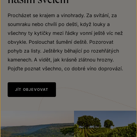
Procházet se krajem a vinohrady. Za svítání, za
soumraku nebo chvíli po dešti, když louky a
všechny ty kytičky mezi řádky vonní ještě víc než
obvykle. Poslouchat šumění deště. Pozorovat
pohyb za listy. Ještěrky běhající po rozehřátých
kamenech. A vidět, jak krásně zlátnou hrozny.
Pojďte poznat všechno, co dobré víno doprovází.
JÍT OBJEVOVAT