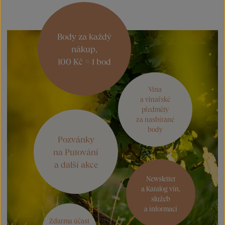
Body za každý
nákup,
100 Kč = 1 bod
Vína
a vinařské
předměty
za nasbírané
body
Pozvánky
na Putování
a další akce
Newsletter
a Katalog vín,
služeb
a informací
Zdarma účast