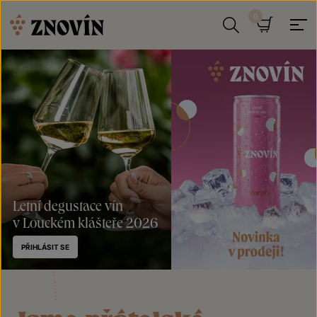
Přeskočit na obsah
Hledat
Košík
Letní degustace vín
v Louckém klášteře 2026
PŘIHLÁSIT SE
Plechovka
Znovín