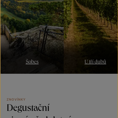
Šobes
U tří dubů
ZNOVÍNKY
Degustační