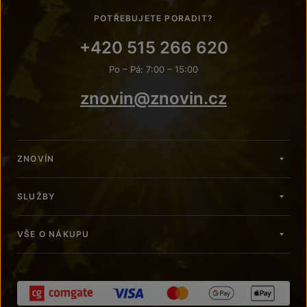
POTŘEBUJETE PORADIT?
+420 515 266 620
Po – Pá: 7:00 – 15:00
znovin@znovin.cz
ZNOVÍN
SLUŽBY
VŠE O NÁKUPU