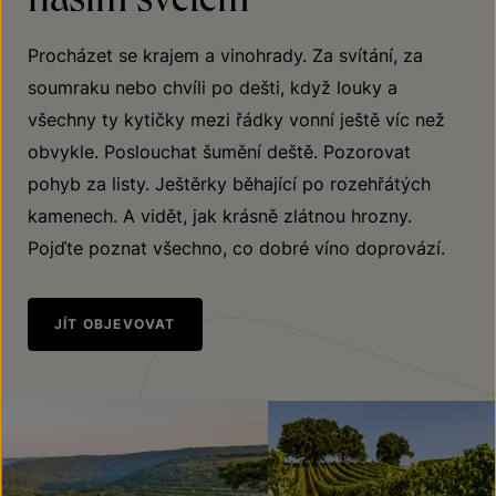
Procházet se krajem a vinohrady. Za svítání, za
soumraku nebo chvíli po dešti, když louky a
všechny ty kytičky mezi řádky vonní ještě víc než
obvykle. Poslouchat šumění deště. Pozorovat
pohyb za listy. Ještěrky běhající po rozehřátých
kamenech. A vidět, jak krásně zlátnou hrozny.
Pojďte poznat všechno, co dobré víno doprovází.
JÍT OBJEVOVAT