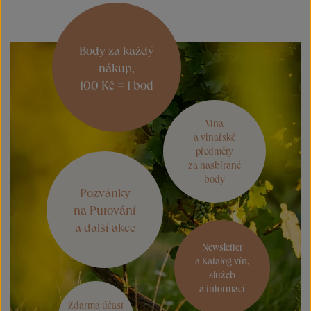
Body za každý
nákup,
100 Kč = 1 bod
Vína
a vinařské
předměty
za nasbírané
body
Pozvánky
na Putování
a další akce
Newsletter
a Katalog vín,
služeb
a informací
Zdarma účast