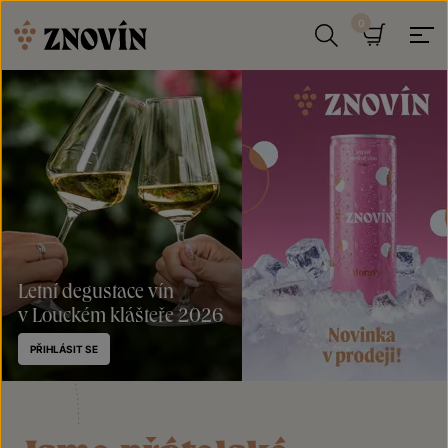
Přeskočit na obsah
Hledat
Košík
Letní degustace vín
v Louckém klášteře 2026
PŘIHLÁSIT SE
Plechovka
Znovín