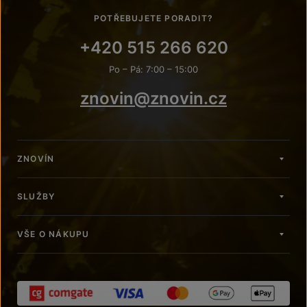
POTŘEBUJETE PORADIT?
+420 515 266 620
Po – Pá: 7:00 – 15:00
znovin@znovin.cz
ZNOVÍN
SLUŽBY
VŠE O NÁKUPU