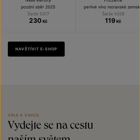
Naše klenoty
Frizzante
pozdní sběr 2025
perlivé víno moravské zems
2025
Šarže 5377
Šarže 5328
230
119
Kč
Kč
NAVŠTÍVIT E-SHOP
VÍNA A VINICE
Vydejte se na cestu
naším světem