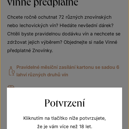
vinné předplatné
Chcete ročně ochutnat 72 různých znovínských
nebo lechovických vín? Hledáte nevšední dárek?
Chtěli byste pravidelnou dodávku vín a nechcete se
zdržovat jejich výběrem? Objednejte si naše Vinné
předplatné Znovínky.
Pravidelné měsíční zasílání kartonu se sadou 6
lahví různých druhů vín
Doprava zdarma
Potvrzení
Vhodné jako dárek
Kliknutím na tlačítko níže potvrzujete,
že je vám více než 18 let.
VÍCE O PŘEDPLATNÉM