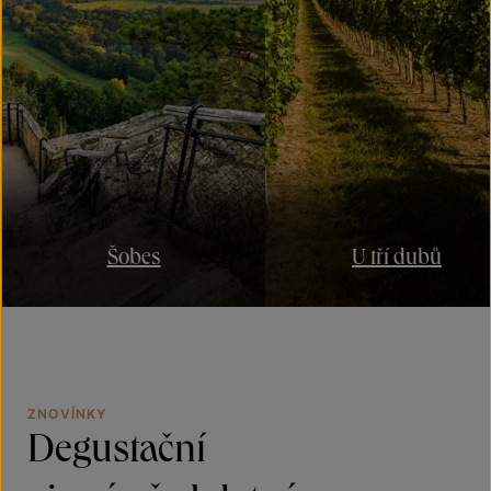
Šobes
U tří dubů
ZNOVÍNKY
Degustační