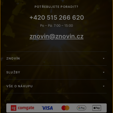
POTŘEBUJETE PORADIT?
+420 515 266 620
Po – Pá: 7:00 – 15:00
znovin@znovin.cz
ZNOVÍN
SLUŽBY
VŠE O NÁKUPU