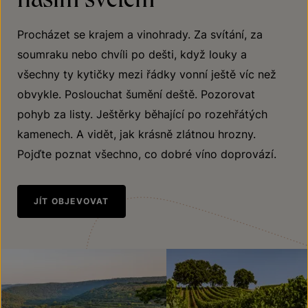
Procházet se krajem a vinohrady. Za svítání, za
soumraku nebo chvíli po dešti, když louky a
všechny ty kytičky mezi řádky vonní ještě víc než
obvykle. Poslouchat šumění deště. Pozorovat
pohyb za listy. Ještěrky běhající po rozehřátých
kamenech. A vidět, jak krásně zlátnou hrozny.
Pojďte poznat všechno, co dobré víno doprovází.
JÍT OBJEVOVAT