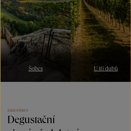
Šobes
U tří dubů
ZNOVÍNKY
Degustační