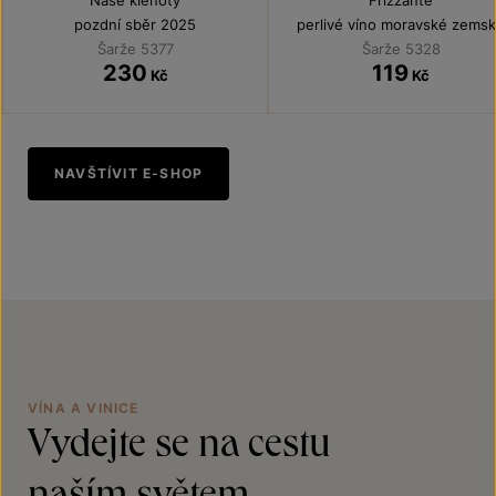
Naše klenoty
Frizzante
pozdní sběr 2025
perlivé víno moravské zems
2025
Šarže 5377
Šarže 5328
230
119
Kč
Kč
NAVŠTÍVIT E-SHOP
VÍNA A VINICE
Vydejte se na cestu
naším světem