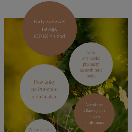
Body za každý
nákup,
100 Kč = 1 bod
Vína
a vinařské
předměty
za nasbírané
body
Pozvánky
na Putování
a další akce
Newsletter
a Katalog vín,
služeb
a informací
Zdarma účast