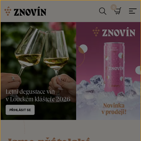
Přeskočit na obsah
Hledat
Košík
Letní degustace vín
v Louckém klášteře 2026
PŘIHLÁSIT SE
Plechovka
Znovín