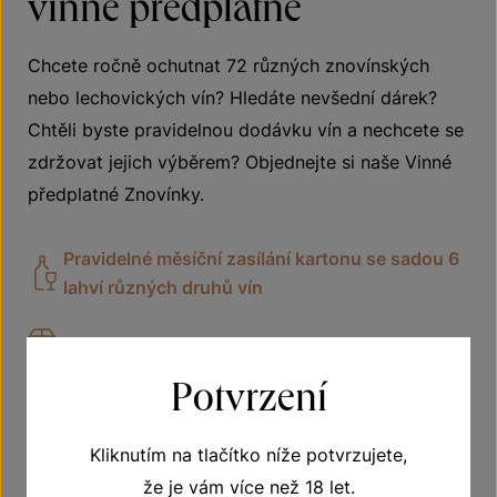
vinné předplatné
Chcete ročně ochutnat 72 různých znovínských
nebo lechovických vín? Hledáte nevšední dárek?
Chtěli byste pravidelnou dodávku vín a nechcete se
zdržovat jejich výběrem? Objednejte si naše Vinné
předplatné Znovínky.
Pravidelné měsíční zasílání kartonu se sadou 6
lahví různých druhů vín
Doprava zdarma
Potvrzení
Vhodné jako dárek
Kliknutím na tlačítko níže potvrzujete,
že je vám více než 18 let.
VÍCE O PŘEDPLATNÉM