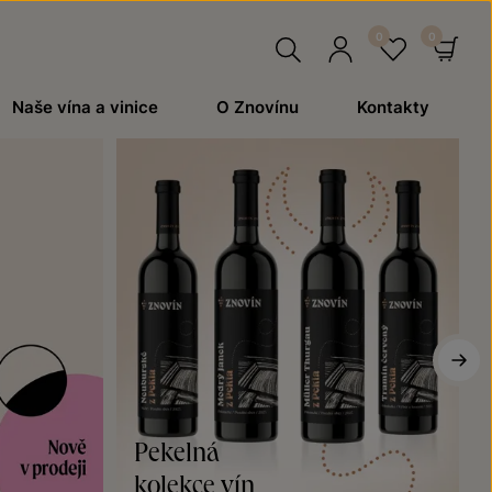
Hledat
Přihlásit
Oblíben
Ko
Naše vína a vinice
O Znovínu
Kontakty
se
Pekelná
kolekce vín