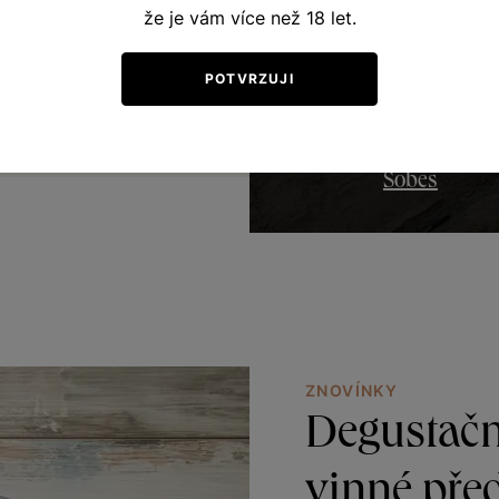
že je vám více než 18 let.
POTVRZUJI
Šobes
ZNOVÍNKY
Degustačn
vinné pře