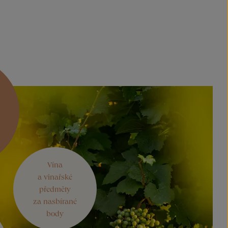
Vína
a vinařské
předměty
za nasbírané
body