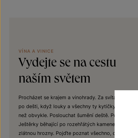
VÍNA A VINICE
Vydejte se na cestu
naším světem
Procházet se krajem a vinohrady. Za svítání, za so
po dešti, když louky a všechny ty kytičky mezi řád
než obvykle. Poslouchat šumění deště. Pozorovat p
Ještěrky běhající po rozehřátých kamenech. A vidět
zlátnou hrozny. Pojďte poznat všechno, co dobré v