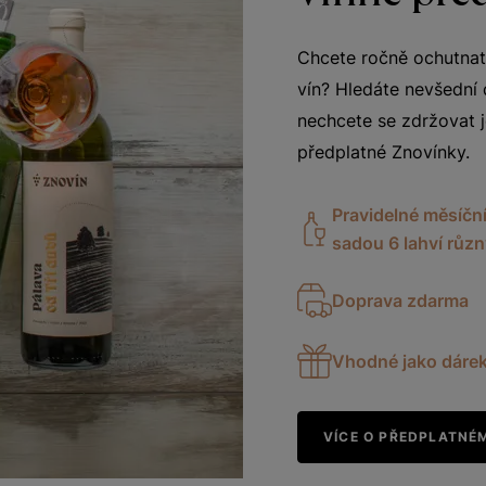
Chcete ročně ochutnat
vín? Hledáte nevšední 
nechcete se zdržovat j
předplatné Znovínky.
Pravidelné měsíční
sadou 6 lahví růz
Doprava zdarma
Vhodné jako dáre
VÍCE O PŘEDPLATNÉ