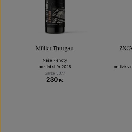
Müller Thurgau
ZNOV
Naše klenoty
pozdní sběr 2025
perlivé v
Šarže 5377
230
Kč