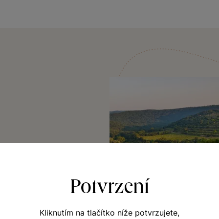
umraku nebo chvíli
ky vonní ještě víc
Potvrzení
ohyb za listy.
, jak krásně
íno doprovází.
Kliknutím na tlačítko níže potvrzujete,