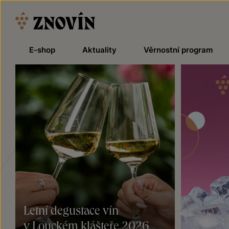
Přeskočit na obsah
E-shop
Aktuality
Věrnostní program
Letní degustace vín
v Louckém klášteře 2026