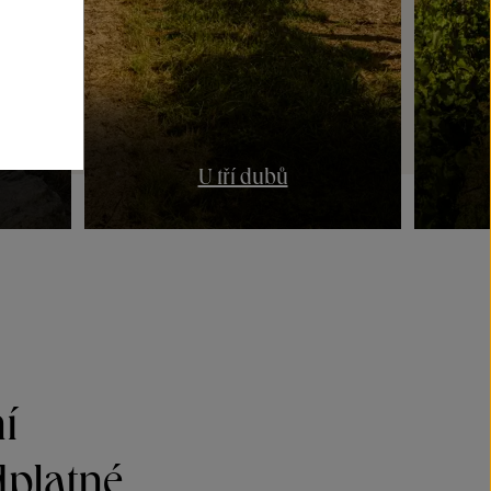
U tří dubů
í
dplatné