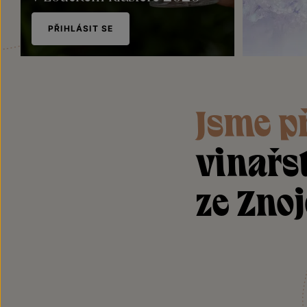
PŘIHLÁSIT SE
Plechov
Znovín
Jsme p
vinařs
ze Zno