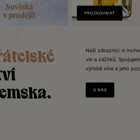
Nově
PROZKOUMAT
v prodeji
ka
Naši zákazníci si moho
řátelské
vín a zážitků. Spojujem
výrobě vína a jeho poz
tví
jemska.
O NÁS