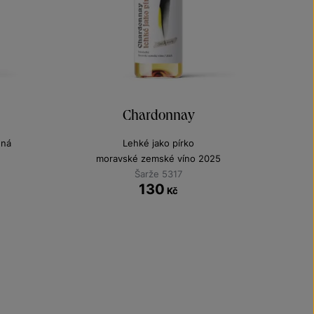
Chardonnay
ená
Lehké jako pírko
moravské zemské víno 2025
Šarže 5317
130
Kč