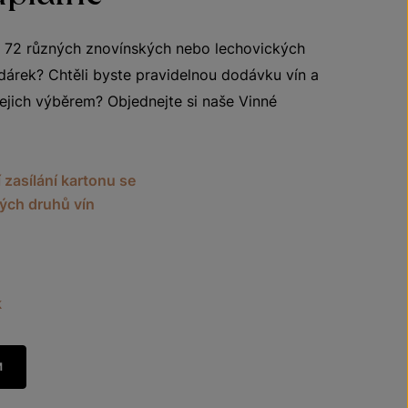
 72 různých znovínských nebo lechovických
dárek? Chtěli byste pravidelnou dodávku vín a
ejich výběrem? Objednejte si naše Vinné
 zasílání kartonu se
ných druhů vín
k
M