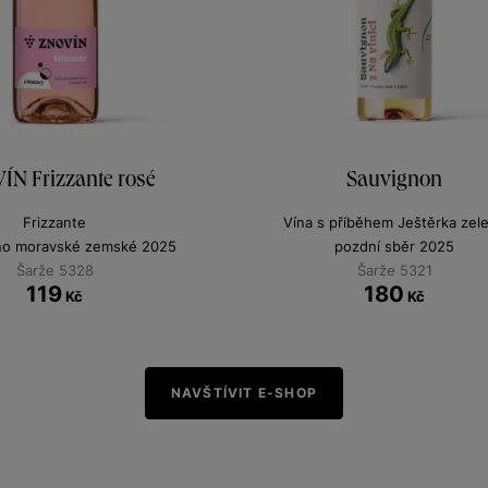
ÍN Frizzante rosé
Sauvignon
Frizzante
Vína s příběhem Ještěrka zel
íno moravské zemské 2025
pozdní sběr 2025
Šarže 5328
Šarže 5321
119
180
Kč
Kč
NAVŠTÍVIT E-SHOP